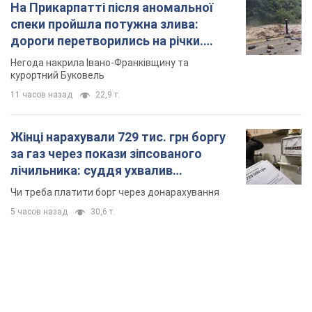
На Прикарпатті після аномальної
спеки пройшла потужна злива:
дороги перетворились на річки.
Відео
Негода накрила Івано-Франківщину та
курортний Буковель
11 часов назад
22,9 т.
Жінці нарахували 729 тис. грн боргу
за газ через покази зіпсованого
лічильника: суддя ухвалив
неочікуване рішення
Чи треба платити борг через донарахування
5 часов назад
30,6 т.