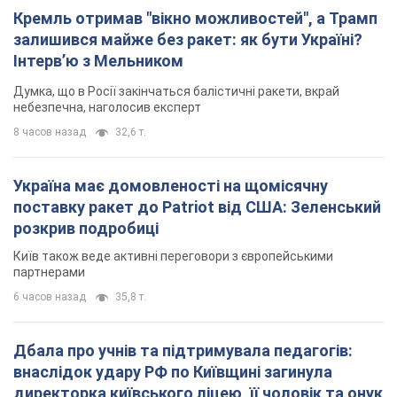
Кремль отримав "вікно можливостей", а Трамп
залишився майже без ракет: як бути Україні?
Інтерв’ю з Мельником
Думка, що в Росії закінчаться балістичні ракети, вкрай
небезпечна, наголосив експерт
8 часов назад
32,6 т.
Україна має домовленості на щомісячну
поставку ракет до Patriot від США: Зеленський
розкрив подробиці
Київ також веде активні переговори з європейськими
партнерами
6 часов назад
35,8 т.
Дбала про учнів та підтримувала педагогів:
внаслідок удару РФ по Київщині загинула
директорка київського ліцею, її чоловік та онук