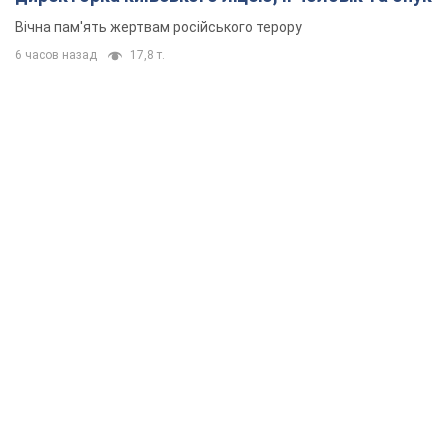
Вічна пам'ять жертвам російського терору
6 часов назад
17,8 т.