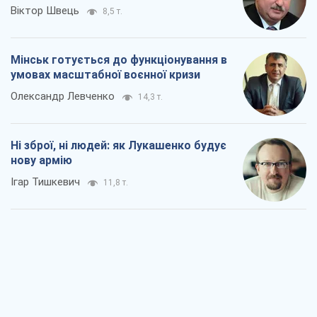
Віктор Швець
8,5 т.
Мінськ готується до функціонування в
умовах масштабної воєнної кризи
Олександр Левченко
14,3 т.
Ні зброї, ні людей: як Лукашенко будує
нову армію
Ігар Тишкевич
11,8 т.