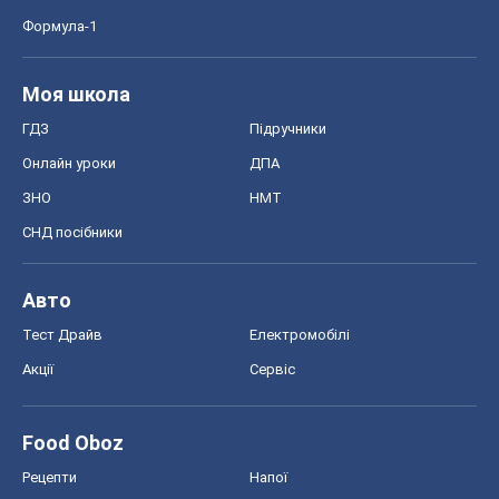
Формула-1
Моя школа
ГДЗ
Підручники
Онлайн уроки
ДПА
ЗНО
НМТ
СНД посібники
Авто
Тест Драйв
Електромобілі
Акції
Сервіс
Food Oboz
Рецепти
Напої