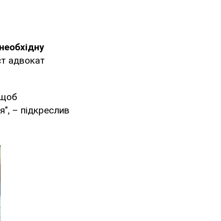
 необхідну
ст адвокат
 щоб
я", – підкреслив