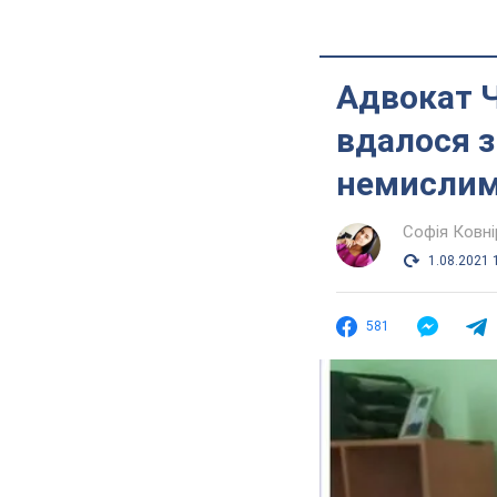
Адвокат Ч
вдалося з
немисли
Софія Ковні
1.08.2021 
581