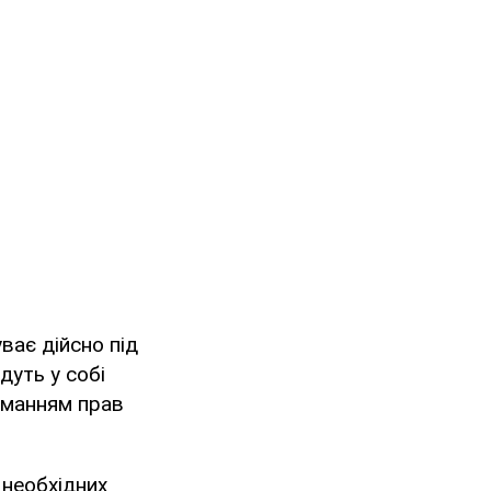
ває дійсно під
дуть у собі
риманням прав
 необхідних