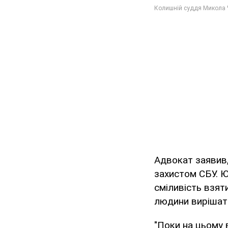
Адвокат заявив,
захистом СБУ. Ю
сміливість взят
людини вирішать
"Поки на цьому 