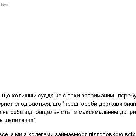
 що колишній суддя не є поки затриманим і перебу
рист сподівається, що "перші особи держави знай
и на себе відповідальність і з максимальним дот
 це питання".
все, а ми з колегами займаємося підготовкою всіх