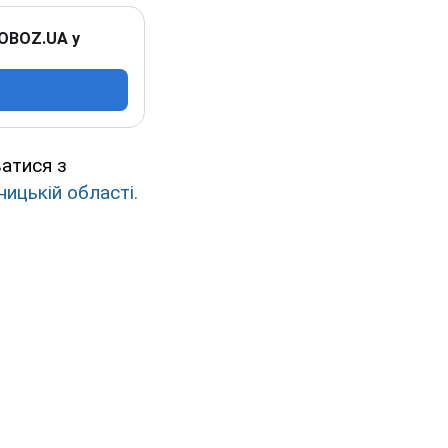
 OBOZ.UA у
атися з
ницькій області.