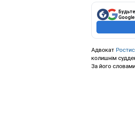
Будьте
Google
Адвокат
Ростис
колишнім судд
За його словам