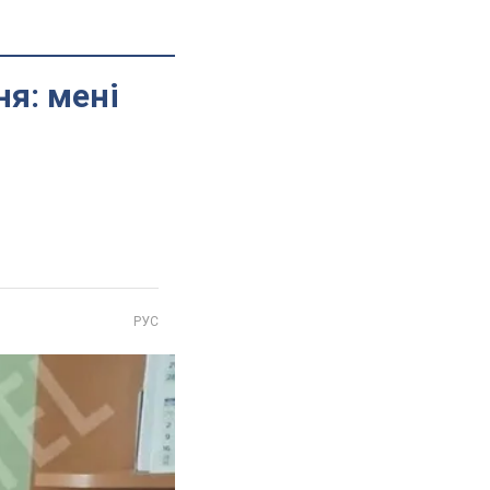
я: мені
РУС