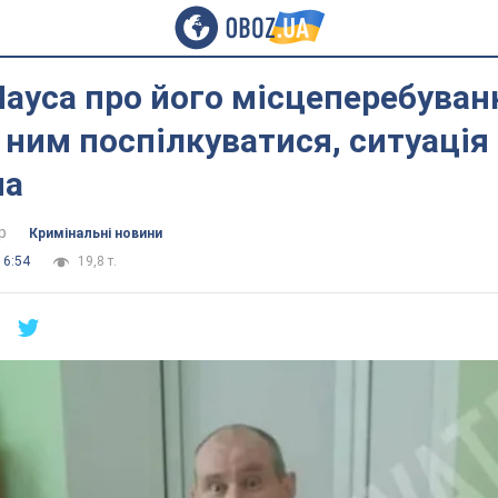
ауса про його місцеперебуванн
 ним поспілкуватися, ситуація
ма
р
Кримінальні новини
16:54
19,8 т.