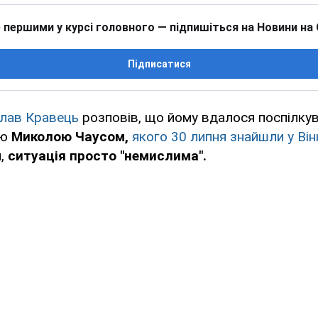
 першими у курсі головного — підпишіться на Новини на
Підписатися
лав Кравець
розповів, що йому вдалося поспілкув
ею
Миколою Чаусом,
якого 30 липня знайшли у Він
и,
ситуація просто "немислима".