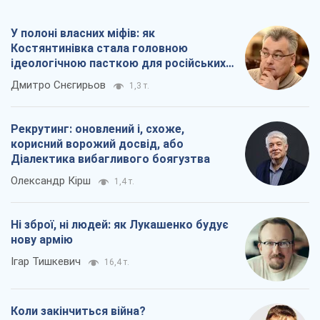
У полоні власних міфів: як
Костянтинівка стала головною
ідеологічною пасткою для російських
окупантів
Дмитро Снєгирьов
1,3 т.
Рекрутинг: оновлений і, схоже,
корисний ворожий досвід, або
Діалектика вибагливого боягузтва
Олександр Кірш
1,4 т.
Ні зброї, ні людей: як Лукашенко будує
нову армію
Ігар Тишкевич
16,4 т.
Коли закінчиться війна?