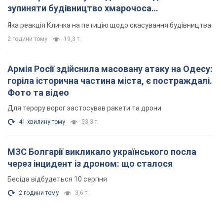
зупиняти будівництво хмарочоса
"московського вірянина"
Яка реакція Кличка на петицію щодо скасування будівництва
2 години тому
19,3 т.
Армія Росії здійснила масовану атаку на Одесу:
горіла історична частина міста, є постраждалі.
Фото та відео
Для терору ворог застосував ракети та дрони
41 хвилину тому
53,3 т.
МЗС Болгарії викликало українського посла
через інцидент із дроном: що сталося
Бесіда відбудеться 10 серпня
2 години тому
3,6 т.