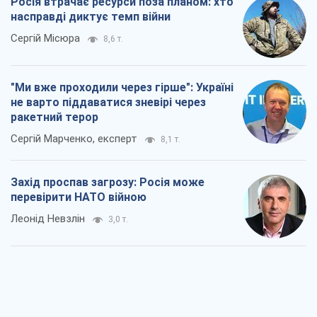
Росія втрачає ресурси поза планом: хто
насправді диктує темп війни
Сергій Місюра
8,6 т.
"Ми вже проходили через гірше": Україні
не варто піддаватися зневірі через
ракетний терор
Сергій Марченко, експерт
8,1 т.
Захід проспав загрозу: Росія може
перевірити НАТО війною
Леонід Невзлін
3,0 т.