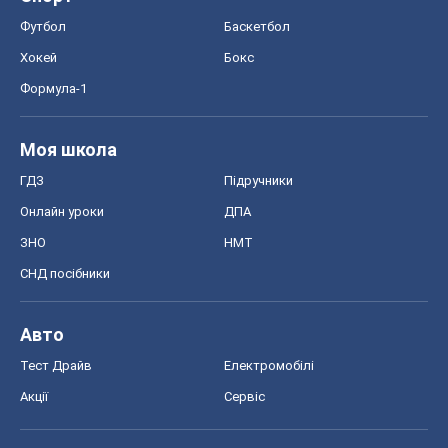
Футбол
Баскетбол
Хокей
Бокс
Формула-1
Моя школа
ГДЗ
Підручники
Онлайн уроки
ДПА
ЗНО
НМТ
СНД посібники
Авто
Тест Драйв
Електромобілі
Акції
Сервіс