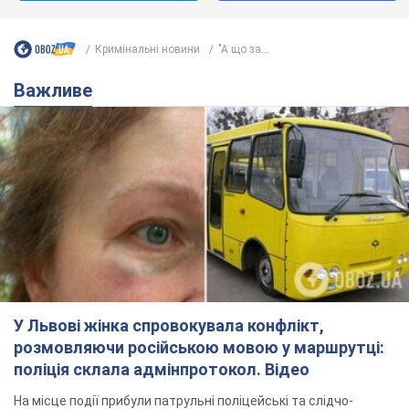
Кримінальні новини
"А що за...
Важливе
У Львові жінка спровокувала конфлікт,
розмовляючи російською мовою у маршрутці:
поліція склала адмінпротокол. Відео
На місце події прибули патрульні поліцейські та слідчо-