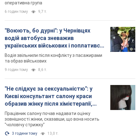
оперативна група
6 годин тому
9,7 т.
"Воюють, бо дурні": у Чернівцях
водій автобуса зневажив
українських військових і поплатився.
Відео
Водія звільнили після конфлікту з пасажирами
та образ військових
9 годин тому
8,6 т.
"Не слідкує за сексуальністю": у
Києві консультант салону краси
образив жінку після хімієтерапії,
розгорівся скандал. Фото
Працівник салону почав надавати оцінку
зовнішності жінки, сказавши, що вона носить
"чоловічу стрижку"
3 години тому
13,0 т.