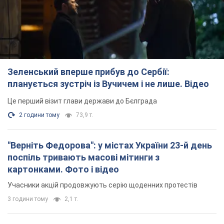
Зеленський вперше прибув до Сербії:
планується зустріч із Вучичем і не лише. Відео
Це перший візит глави держави до Бєлграда
2 години тому
73,9 т.
"Верніть Федорова": у містах України 23-й день
поспіль тривають масові мітинги з
картонками. Фото і відео
Учасники акцій продовжують серію щоденних протестів
3 години тому
2,1 т.