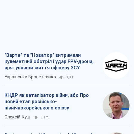
"Варта" та "Новатор" витримали
кулеметний обстріл і удар FPV-дрона,
врятувавши життя офіцеру ЗСУ
Українська Бронетехніка
3,0 т.
КНДР як каталізатор війни, або Про
новий етап російсько-
північнокорейського союзу
Олексій Кущ
3,1 т.