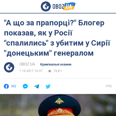
"А що за прапорці?" Блогер
показав, як у Росії
"спалились" з убитим у Сирії
"донецьким" генералом
OBOZ.UA
Кримінальні новини
1.10.2017 16:37
76,8 т.
382
РУС