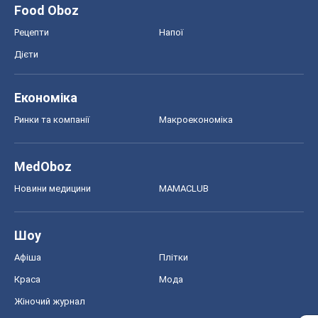
Food Oboz
Рецепти
Напої
Дієти
Економіка
Ринки та компанії
Макроекономіка
MedOboz
Новини медицини
MAMACLUB
Шоу
Афіша
Плітки
Краса
Мода
Жіночий журнал