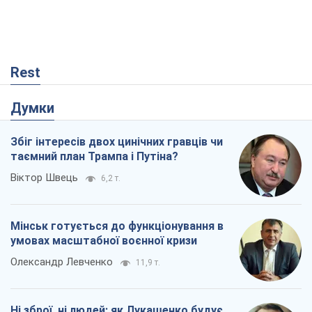
Rest
Думки
Збіг інтересів двох цинічних гравців чи
таємний план Трампа і Путіна?
Віктор Швець
6,2 т.
Мінськ готується до функціонування в
умовах масштабної воєнної кризи
Олександр Левченко
11,9 т.
Ні зброї, ні людей: як Лукашенко будує