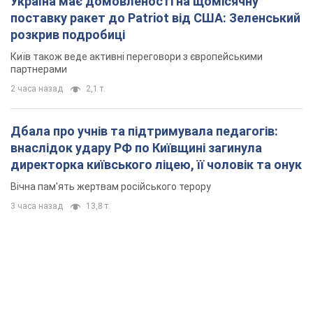
Україна має домовленості на щомісячну
поставку ракет до Patriot від США: Зеленський
розкрив подробиці
Київ також веде активні переговори з європейськими
партнерами
2 часа назад
2,1 т.
Дбала про учнів та підтримувала педагогів:
внаслідок удару РФ по Київщині загинула
директорка київського ліцею, її чоловік та онук
Вічна пам'ять жертвам російського терору
3 часа назад
13,8 т.