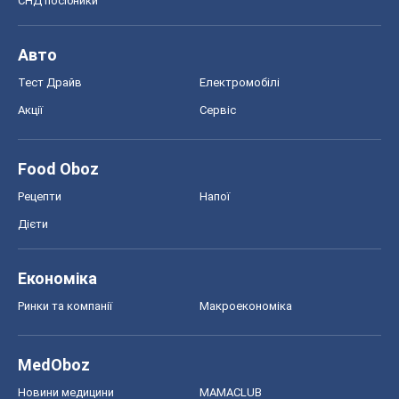
СНД посібники
Авто
Тест Драйв
Електромобілі
Акції
Сервіс
Food Oboz
Рецепти
Напої
Дієти
Економіка
Ринки та компанії
Макроекономіка
MedOboz
Новини медицини
MAMACLUB