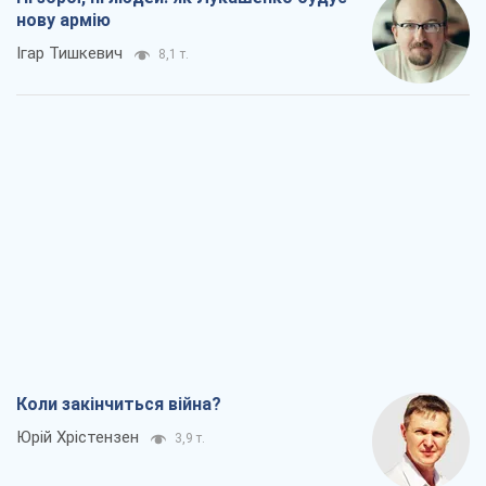
нову армію
Ігар Тишкевич
8,1 т.
Коли закінчиться війна?
Юрій Хрістензен
3,9 т.