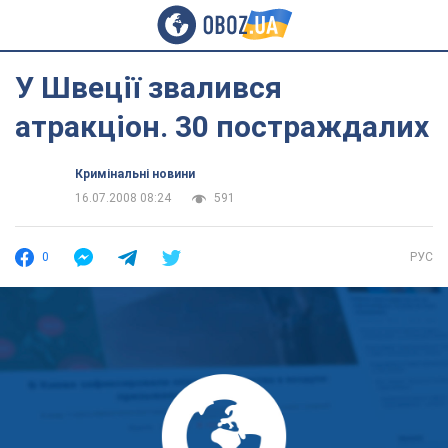
У Швеції звалився
атракціон. 30 постраждалих
Кримінальні новини
16.07.2008 08:24
591
0
РУС