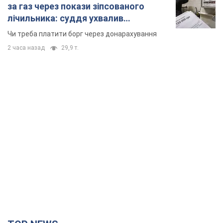
за газ через покази зіпсованого
лічильника: суддя ухвалив
неочікуване рішення
Чи треба платити борг через донарахування
2 часа назад
29,9 т.