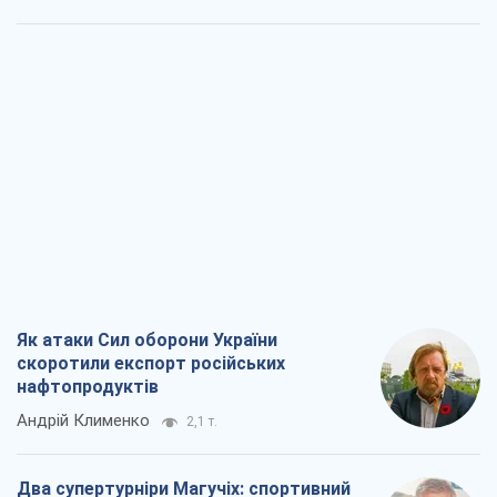
Як атаки Сил оборони України
скоротили експорт російських
нафтопродуктів
Андрій Клименко
2,1 т.
Два супертурніри Магучіх: спортивний
календар осені 2026 року
Олександр Липенко
6,0 т.
Ракетний щит і меч України: ставка на
виробництво власних ракет
Кирило Татарінов
2,8 т.