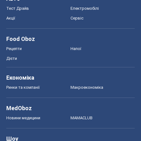
Економіка
Ринки та компанії
Макроекономіка
MedOboz
Новини медицини
MAMACLUB
Шоу
Афіша
Плітки
Краса
Мода
Жіночий журнал