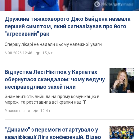
Відпустка Лесі Нікітюк у Карпатах
обернулася скандалом: чому ведучу
несправедливо захейтили
Знаменитість вийшла на пряму комунікацію в
мережі та розставила всі крапки над "і"
9 часов назад
12,4 т.
"Динамо" з перемоги стартувало у
кваліфікації Ліги конференцій. Відео
Матч відбувся в Любліні
5 часов назад
1,8 т.