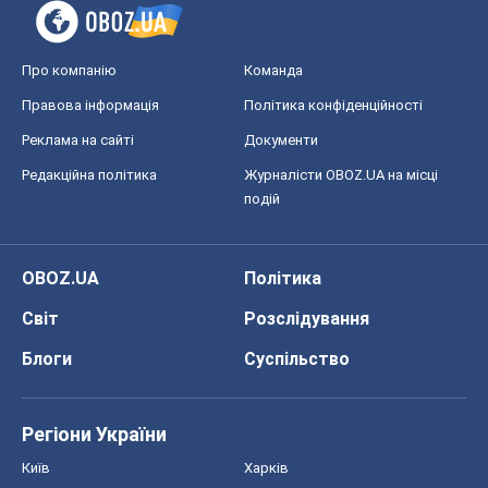
OBOZ.UA
Політика
Світ
Розслідування
Блоги
Суспільство
Регіони України
Київ
Харків
Запоріжжя
Дніпро
Черкаси
Спорт
Футбол
Баскетбол
Хокей
Бокс