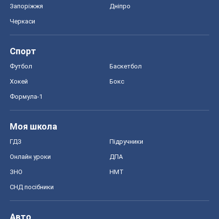
Формула-1
Моя школа
ГДЗ
Підручники
Онлайн уроки
ДПА
ЗНО
НМТ
СНД посібники
Авто
Тест Драйв
Електромобілі
Акції
Сервіс
Food Oboz
Рецепти
Напої
Дієти