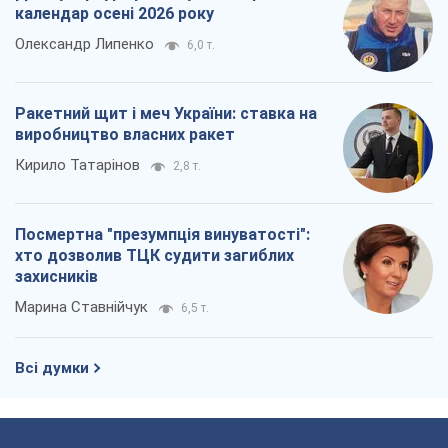
Посмертна "презумпція винуватості":
хто дозволив ТЦК судити загиблих
захисників
Марина Ставнійчук
6,5 т.
Всі думки
Про компанію
Команда
Правова інформація
Політика конфіденційності
Реклама на сайті
Документи
Редакційна політика
Журналісти OBOZ.UA на місці
подій