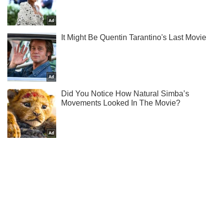
Підпишись на наш Telegram. Надсилаємо лише "гарячі"
новини!
Підписатись
Підписатись