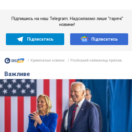
Кримінальні новини
Російський найманець приїхав...
Важливе
Дружина тяжкохворого Джо Байдена назвала
перший симптом, який сигналізував про його
"агресивний" рак
Спершу лікарі не надали цьому належної уваги
6.08.2026 12:46
15,6 т.