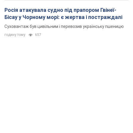
Росія атакувала судно під прапором Гвінеї-
Бісау у Чорному морі: є жертва і постраждалі
Суховантаж був цивільним і перевозив українську пшеницю
годину тому
657