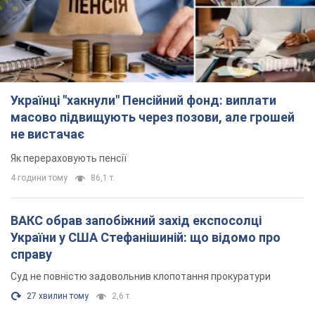
Українці "хакнули" Пенсійний фонд: виплати
масово підвищують через позови, але грошей
не вистачає
Як перераховують пенсії
4 години тому
86,1 т.
ВАКС обрав запобіжний захід експосолці
України у США Стефанішиній: що відомо про
справу
Суд не повністю задовольнив клопотання прокуратури
27 хвилин тому
2,6 т.