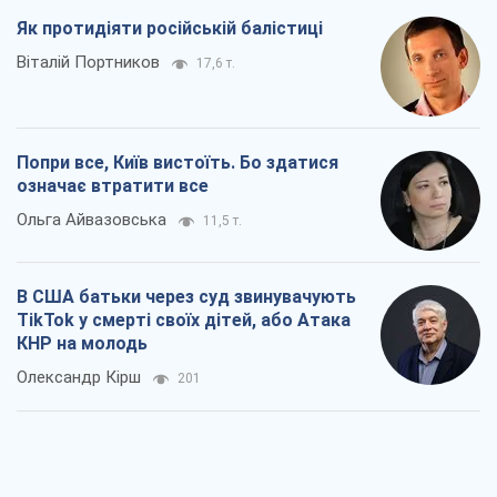
Як протидіяти російській балістиці
Віталій Портников
17,6 т.
Попри все, Київ вистоїть. Бо здатися
означає втратити все
Ольга Айвазовська
11,5 т.
В США батьки через суд звинувачують
TikTok у смерті своїх дітей, або Атака
КНР на молодь
Олександр Кірш
201