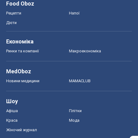
Food Oboz
Рецепти
Напої
Дієти
Економіка
Ринки та компанії
Макроекономіка
MedOboz
Новини медицини
MAMACLUB
Шоу
Афіша
Плітки
Краса
Мода
Жіночий журнал