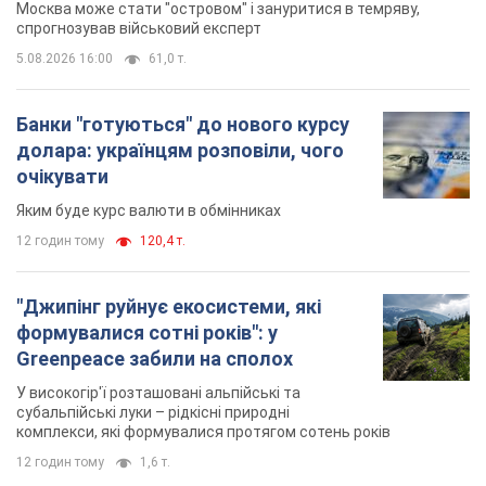
Москва може стати "островом" і зануритися в темряву,
спрогнозував військовий експерт
5.08.2026 16:00
61,0 т.
Банки "готуються" до нового курсу
долара: українцям розповіли, чого
очікувати
Яким буде курс валюти в обмінниках
12 годин тому
120,4 т.
"Джипінг руйнує екосистеми, які
формувалися сотні років": у
Greenpeace забили на сполох
У високогір'ї розташовані альпійські та
субальпійські луки – рідкісні природні
комплекси, які формувалися протягом сотень років
12 годин тому
1,6 т.