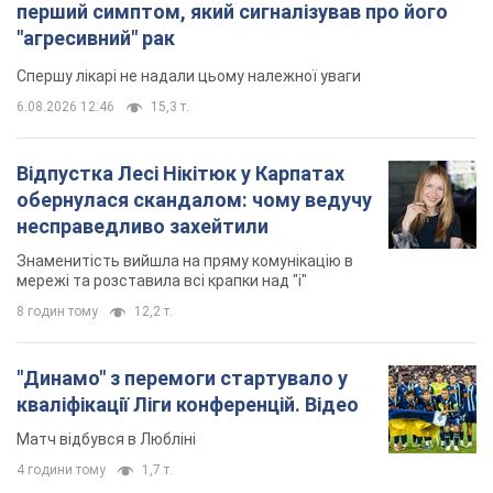
перший симптом, який сигналізував про його
"агресивний" рак
Спершу лікарі не надали цьому належної уваги
6.08.2026 12:46
15,3 т.
Відпустка Лесі Нікітюк у Карпатах
обернулася скандалом: чому ведучу
несправедливо захейтили
Знаменитість вийшла на пряму комунікацію в
мережі та розставила всі крапки над "і"
8 годин тому
12,2 т.
"Динамо" з перемоги стартувало у
кваліфікації Ліги конференцій. Відео
Матч відбувся в Любліні
4 години тому
1,7 т.