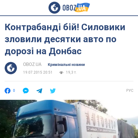
Контрабанді бій! Силовики
зловили десятки авто по
дорозі на Донбас
OBOZ.UA
Кримінальні новини
19.07.2015 20:51
19,3 т.
0
РУС