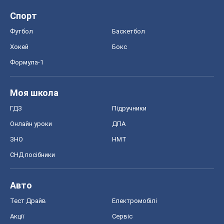
Спорт
Футбол
Баскетбол
Хокей
Бокс
Формула-1
Моя школа
ГДЗ
Підручники
Онлайн уроки
ДПА
ЗНО
НМТ
СНД посібники
Авто
Тест Драйв
Електромобілі
Акції
Сервіс