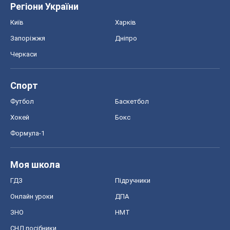
Регіони України
Київ
Харків
Запоріжжя
Дніпро
Черкаси
Спорт
Футбол
Баскетбол
Хокей
Бокс
Формула-1
Моя школа
ГДЗ
Підручники
Онлайн уроки
ДПА
ЗНО
НМТ
СНД посібники