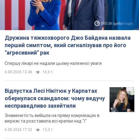
Дружина тяжкохворого Джо Байдена назвала
перший симптом, який сигналізував про його
"агресивний" рак
Спершу лікарі не надали цьому належної уваги
6.08.2026 12:46
16,6 т.
Відпустка Лесі Нікітюк у Карпатах
обернулася скандалом: чому ведучу
несправедливо захейтили
Знаменитість вийшла на пряму комунікацію в
мережі та розставила всі крапки над "і"
6.08.2026 17:32
13,3 т.