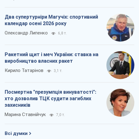
Два супертурніри Магучіх: спортивний
календар осені 2026 року
Олександр Липенко
6,8 т.
Ракетний щит і меч України: ставка на
виробництво власних ракет
Кирило Татарінов
3,1 т.
Посмертна "презумпція винуватості":
хто дозволив ТЦК судити загиблих
захисників
Марина Ставнійчук
7,0 т.
Всі думки