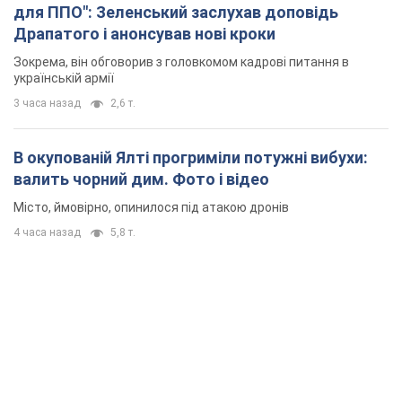
для ППО": Зеленський заслухав доповідь
Драпатого і анонсував нові кроки
Зокрема, він обговорив з головкомом кадрові питання в
українській армії
3 часа назад
2,6 т.
В окупованій Ялті прогриміли потужні вибухи:
валить чорний дим. Фото і відео
Місто, ймовірно, опинилося під атакою дронів
4 часа назад
5,8 т.