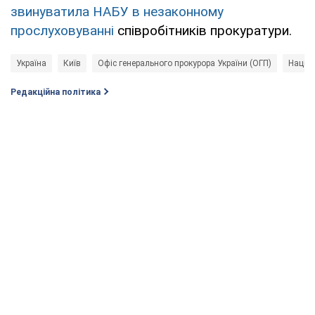
звинуватила НАБУ в незаконному
прослуховуванні
співробітників прокуратури.
Україна
Київ
Офіс генерального прокурора України (ОГП)
Націон
Редакційна політика