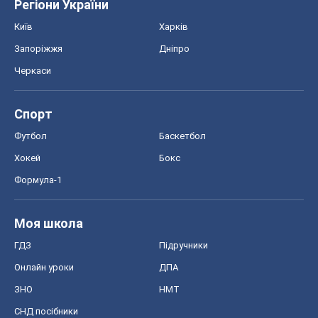
Регіони України
Київ
Харків
Запоріжжя
Дніпро
Черкаси
Спорт
Футбол
Баскетбол
Хокей
Бокс
Формула-1
Моя школа
ГДЗ
Підручники
Онлайн уроки
ДПА
ЗНО
НМТ
СНД посібники