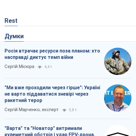
Rest
Думки
Росія втрачає ресурси поза планом: хто
насправді диктує темп війни
Сергій Місюра
4,4 т.
"Ми вже проходили через гірше": Україні
не варто піддаватися зневірі через
ракетний терор
Сергій Марченко, експерт
5,8 т.
"Варта" та "Новатор" витримали
кулеметний обстріл і удар FPV-дрона,