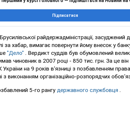
 першими у курсі головного — підпишіться на Новини на
Підписатися
Брусилівської райдержадміністрації, засуджений д
і за хабар, вимагає повернути йому внесок у банку
ише
"Дело"
. Вердикт суддів був обумовлений вели
имав чиновник в 2007 році - 850 тис. грн. За це ві
КК України на 9 років в'язниці з позбавленням прав
ні з виконанням організаційно-розпорядчих обов'яз
озбавлений 5-го рангу
державного службовця
.