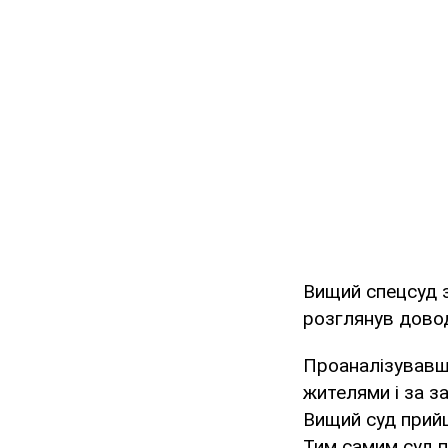
Вищий спецсуд з
розглянув довод
Проаналізувавши
жителями і за з
Вищий суд прийш
Тим самим суд п