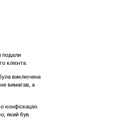
і подали
о клієнта.
 була виключена
не вимагав, а
ро конфіскацію
о, який був