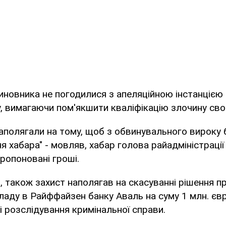
иновника не погодилися з апеляційною інстанцією 
у, вимагаючи пом'якшити кваліфікацію злочину свог
аполягали на тому, щоб з обвинувального вироку
я хабара" - мовляв, хабар голова райадміністрації 
ропоновані гроші.
, також захист наполягав на скасуванні рішення п
ладу в Райффайзен банку Аваль на суму 1 млн. євр
і розслідування кримінальної справи.