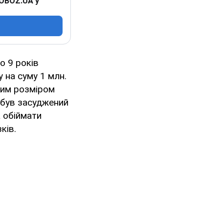
 OBOZ.UA у
о 9 років
 на суму 1 млн.
ким розміром
н був засуджений
а обіймати
ків.