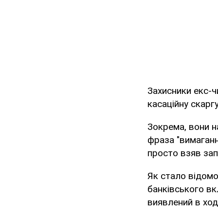
Захисники екс-ч
касаційну скарг
Зокрема, вони н
фраза "вимаганн
просто взяв зап
Як стало відомо
банківського вк
виявлений в ход