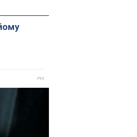
йому
РУС