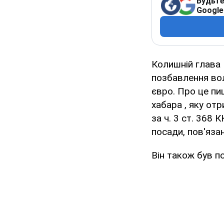
Будьте
Google
Колишній глава 
позбавлення вол
євро. Про це п
хабара , яку отр
за ч. 3 ст. 368 
посади, пов'яза
Він також був п