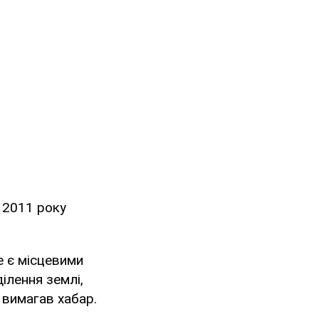
і 2011 року
е є місцевими
ілення землі,
 вимагав хабар.