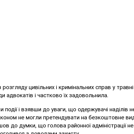
 розгляду цивільних і кримінальних справ у травн
и адвокатів і частково їх задовольнила.
 події і взявши до уваги, що одержувачі наділів н
аконом не могли претендувати на безкоштовне вид
ов до думки, що голова районної адміністрації не
огодився з доводами захисту.