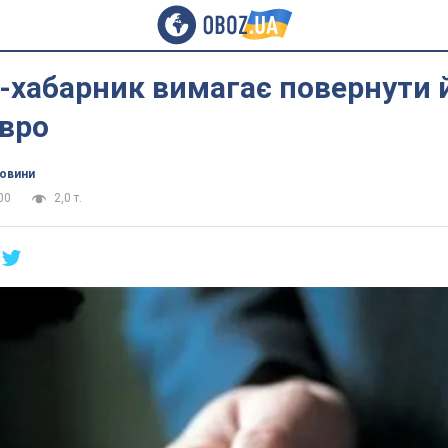
-хабарник вимагає повернути 
євро
новини
00
2,0 т.