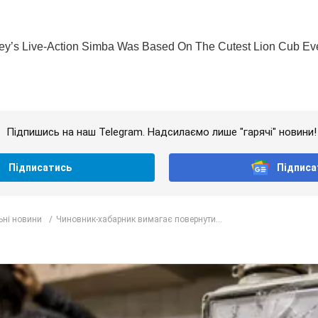
Підпишись на наш Telegram. Надсилаємо лише "гарячі" новини!
Підписатись
Підписа
ьні новини
Чиновник-хабарник вимагає повернути...