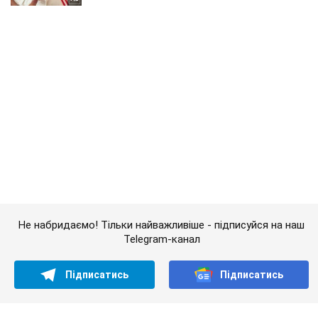
Не набридаємо! Тільки найважливіше - підписуйся на наш
Telegram-канал
Підписатись
Підписатись
Кримінальні новини
Ніякої Врадіївки-2: у...
Важливе