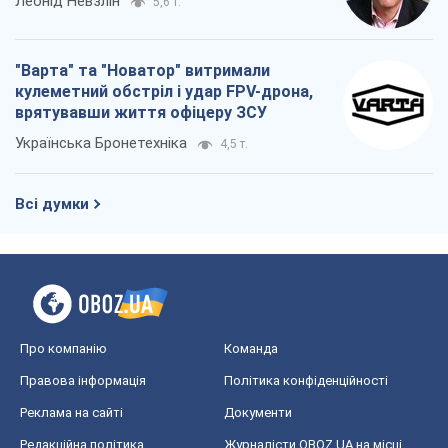
Про компанію
Команда
Правова інформація
Політика конфіденційності
Реклама на сайті
Документи
Редакційна політика
Журналісти OBOZ.UA на місці
подій
OBOZ.UA
Політика
Світ
Розслідування
Блоги
Суспільство
Регіони України
Київ
Харків