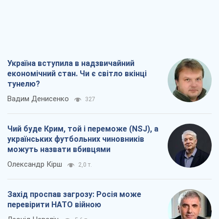
українських футбольних чиновників
можуть назвати вбивцями
Олександр Кірш
2,0 т.
Захід проспав загрозу: Росія може
перевірити НАТО війною
Леонід Невзлін
5,6 т.
"Варта" та "Новатор" витримали
кулеметний обстріл і удар FPV-дрона,
врятувавши життя офіцеру ЗСУ
Українська Бронетехніка
4,5 т.
Всі думки