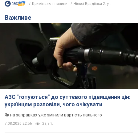
АЗС "готуються" до суттєвого підвищення цін:
українцям розповіли, чого очікувати
Як на заправках уже змінили вартість пального
7.08.2026 22:56
23,8 т.
"Білий дім не є власністю Трампа":
суд США зупинив будівництво
бальної зали за $400 млн
Трамп вже заявив, що негайно подасть
апеляцію а це "жахливе рішення"
12 годин тому
3,2 т.
Війна змінює не лише тактику: в НГУ
показали інженерні рішення проти
російських FPV-дронів. Фото
Це "постапокаліптична естетика зі світу