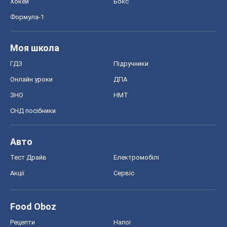
Тест Драйв
Електромобілі
Акції
Сервіс
Food Oboz
Рецепти
Напої
Дієти
Економіка
Ринки та компанії
Макроекономіка
MedOboz
Новини медицини
MAMACLUB
Шоу