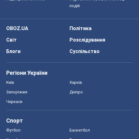
Запоріжжя
Дніпро
Черкаси
Спорт
Футбол
Баскетбол
Хокей
Бокс
Формула-1
Моя школа
ГДЗ
Підручники
Онлайн уроки
ДПА
ЗНО
НМТ
СНД посібники
Авто