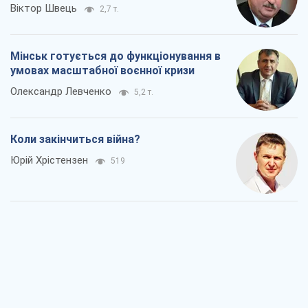
Україна вступила в надзвичайний
економічний стан. Чи є світло вкінці
тунелю?
Вадим Денисенко
327
Чий буде Крим, той і переможе (NSJ), а