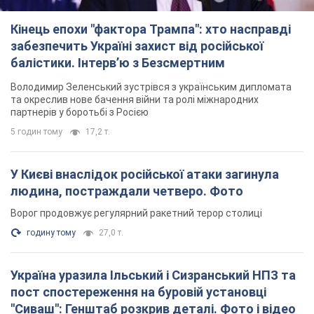
Ворог продовжує регулярний ракетний терор столиці
годину тому
27,0 т.
Україна уразила Ільський і Сизранський НПЗ та
пост спостереження на буровій установці
"Сиваш": Генштаб розкрив деталі. Фото і відео
Росію область всю ніч атакували БПЛА
5 годин тому
3,4 т.