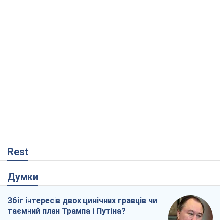
Rest
Думки
Збіг інтересів двох цинічних гравців чи
таємний план Трампа і Путіна?
Віктор Швець
2,7 т.
Мінськ готується до функціонування в
умовах масштабної воєнної кризи
Олександр Левченко
5,2 т.
Коли закінчиться війна?
Юрій Хрістензен
519