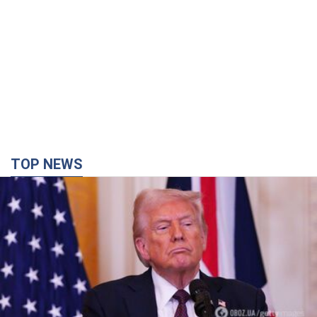
Кінець епохи "фактора Трампа": хто насправді
забезпечить Україні захист від російської
балістики. Інтерв’ю з Безсмертним
Володимир Зеленський зустрівся з українським дипломата
та окреслив нове бачення війни та ролі міжнародних
партнерів у боротьбі з Росією
5 годин тому
17,2 т.
У Києві внаслідок російської атаки загинула
людина, постраждали четверо. Фото