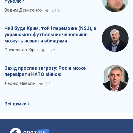
тунелю?
Вадим Денисенко
2,1 т.
Чий буде Крим, той і переможе (NSJ), а
українських футбольних чиновників
можуть назвати вбивцями
Олександр Кірш
3,2 т.
Захід проспав загрозу: Росія може
перевірити НАТО війною
Леонід Невзлін
6,2 т.
Всі думки