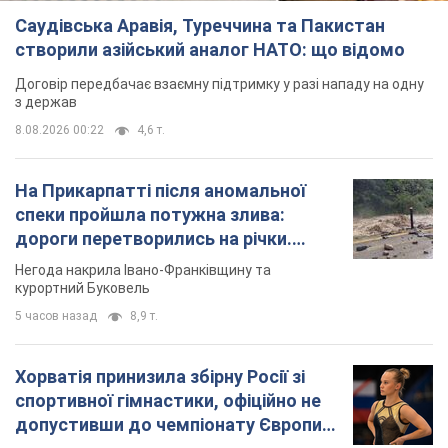
Саудівська Аравія, Туреччина та Пакистан
створили азійський аналог НАТО: що відомо
Договір передбачає взаємну підтримку у разі нападу на одну
з держав
8.08.2026 00:22
4,6 т.
На Прикарпатті після аномальної
спеки пройшла потужна злива:
дороги перетворились на річки.
Відео
Негода накрила Івано-Франківщину та
курортний Буковель
5 часов назад
8,9 т.
Хорватія принизила збірну Росії зі
спортивної гімнастики, офіційно не
допустивши до чемпіонату Європи