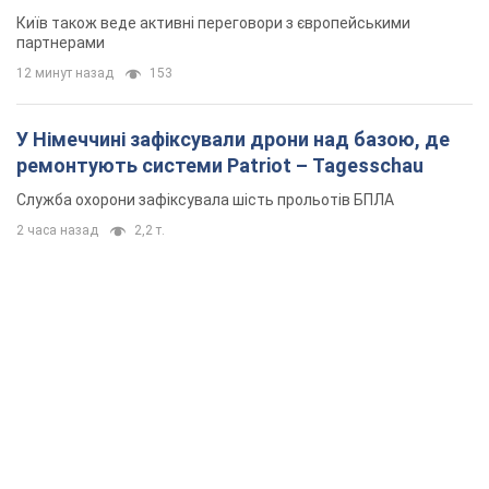
Київ також веде активні переговори з європейськими
партнерами
12 минут назад
153
У Німеччині зафіксували дрони над базою, де
ремонтують системи Patriot – Tagesschau
Служба охорони зафіксувала шість прольотів БПЛА
2 часа назад
2,2 т.