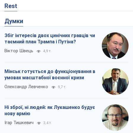
Rest
Думки
Збіг інтересів двох цинічних гравців чи
таємний план Трампа і Путіна?
Віктор Швець
4,9 т.
Мінськ готується до функціонування в
умовах масштабної воєнної кризи
Олександр Левченко
9,7 т.
Ні зброї, ні людей: як Лукашенко будує
нову армію
Ігар Тишкевич
3,4 т.