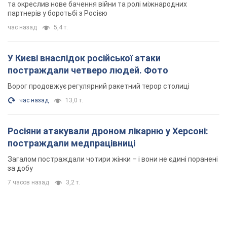
та окреслив нове бачення війни та ролі міжнародних
партнерів у боротьбі з Росією
час назад
5,4 т.
У Києві внаслідок російської атаки
постраждали четверо людей. Фото
Ворог продовжує регулярний ракетний терор столиці
час назад
13,0 т.
Росіяни атакували дроном лікарню у Херсоні:
постраждали медпрацівниці
Загалом постраждали чотири жінки – і вони не єдині поранені
за добу
7 часов назад
3,2 т.