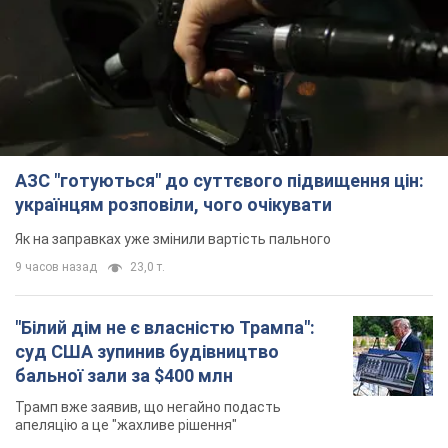
АЗС "готуються" до суттєвого підвищення цін:
українцям розповіли, чого очікувати
Як на заправках уже змінили вартість пального
9 часов назад
23,0 т.
"Білий дім не є власністю Трампа":
суд США зупинив будівництво
бальної зали за $400 млн
Трамп вже заявив, що негайно подасть
апеляцію а це "жахливе рішення"