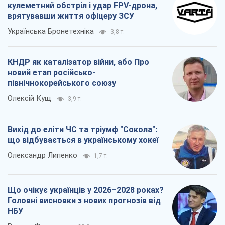
кулеметний обстріл і удар FPV-дрона,
врятувавши життя офіцеру ЗСУ
Українська Бронетехніка
3,8 т.
КНДР як каталізатор війни, або Про
новий етап російсько-
північнокорейського союзу
Олексій Кущ
3,9 т.
Вихід до еліти ЧС та тріумф "Сокола":
що відбувається в українському хокеї
Олександр Липенко
1,7 т.
Що очікує українців у 2026–2028 роках?
Головні висновки з нових прогнозів від
НБУ