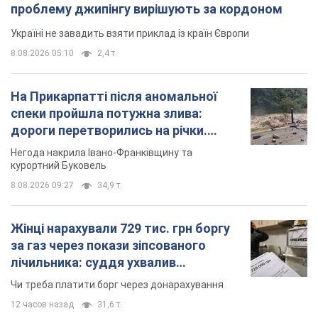
проблему джипінгу вирішують за кордоном
Україні не завадить взяти приклад із країн Європи
8.08.2026 05:10
2,4 т.
На Прикарпатті після аномальної
спеки пройшла потужна злива:
дороги перетворились на річки.
Відео
Негода накрила Івано-Франківщину та
курортний Буковель
8.08.2026 09:27
34,9 т.
Жінці нарахували 729 тис. грн боргу
за газ через покази зіпсованого
лічильника: суддя ухвалив
неочікуване рішення
Чи треба платити борг через донарахування
12 часов назад
31,6 т.