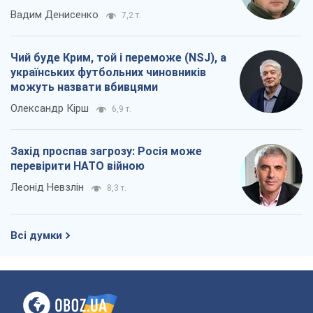
Вадим Денисенко
7,2 т.
Чий буде Крим, той і переможе (NSJ), а
українських футбольних чиновників
можуть назвати вбивцями
Олександр Кірш
6,9 т.
Захід проспав загрозу: Росія може
перевірити НАТО війною
Леонід Невзлін
8,3 т.
Всі думки