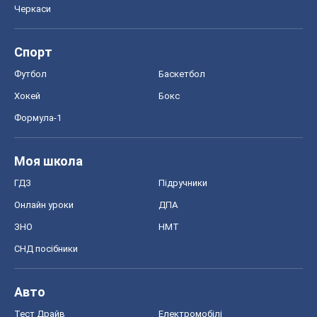
Черкаси
Спорт
Футбол
Баскетбол
Хокей
Бокс
Формула-1
Моя школа
ГДЗ
Підручники
Онлайн уроки
ДПА
ЗНО
НМТ
СНД посібники
Авто
Тест Драйв
Електромобілі