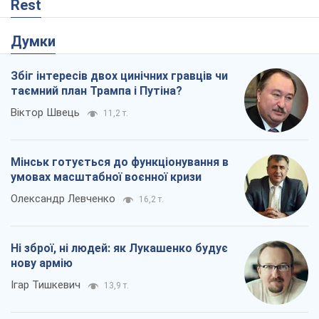
Rest
Думки
Збіг інтересів двох цинічних гравців чи
таємний план Трампа і Путіна?
Віктор Швець
11,2 т.
Мінськ готується до функціонування в
умовах масштабної воєнної кризи
Олександр Левченко
16,2 т.
Ні зброї, ні людей: як Лукашенко будує
нову армію
Ігар Тишкевич
13,9 т.