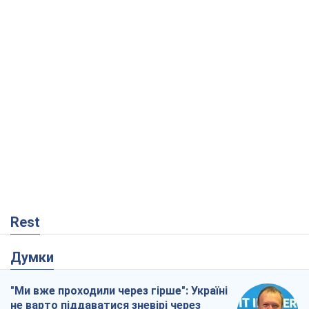
Rest
Думки
"Ми вже проходили через гірше": Україні
не варто піддаватися зневірі через
ракетний терор
Сергій Марченко, експерт
1,3 т.
Кремль переносить війну в тил Європи:
під загрозою критична логістика
Віктор Ягун
12,4 т.