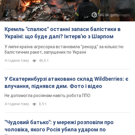
4 години тому
46,6 т.
У Єкатеринбурзі атаковано склад Wildberries: є
влучання, піднявся дим. Фото і відео
Не допомогла росіянам навіть робота ППО
4 години тому
8,9 т.
"Чудовий батько": у мережі розповіли про
чоловіка, якого Росія убила ударом по
Броварах. Фото
Чоловіка згадують як професіонала своєї справи
2 години тому
1,1 т.