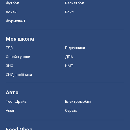
ЗНО
НМТ
СНД посібники
Авто
Тест Драйв
Електромобілі
Акції
Сервіс
Food Oboz
Рецепти
Напої
Дієти
Економіка
Ринки та компанії
Макроекономіка