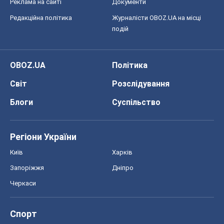
Блоги
Суспільство
Регіони України
Київ
Харків
Запоріжжя
Дніпро
Черкаси
Спорт
Футбол
Баскетбол
Хокей
Бокс
Формула-1
Моя школа
ГДЗ
Підручники
Онлайн уроки
ДПА