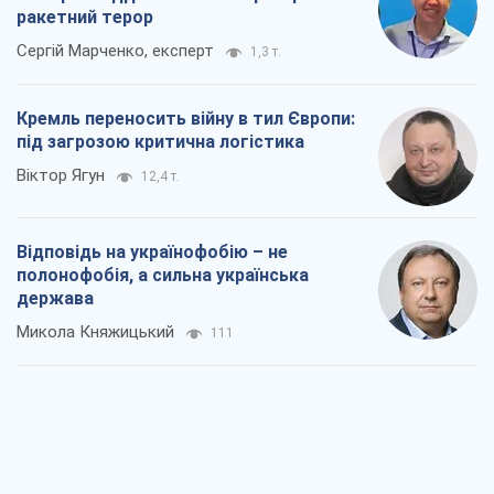
Відповідь на українофобію – не
полонофобія, а сильна українська
держава
Микола Княжицький
111
Мер Москви раптово схотів миру, як
стають послом у США й нові українські