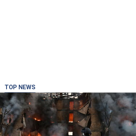
TOP NEWS
Кремль "спалює" останні запаси балістики в
Україні: що буде далі? Інтерв’ю з Шарпом
У липні країна-агресорка встановила "рекорд" за кількістю
балістичних ракет, запущених по Україні