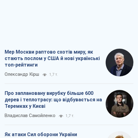
топ-рейтинги
Олександр Кірш
1,7 т.
Про заплановану вирубку більше 600
дерев і теплотрасу: що відбувається на
Теремках у Києві
Владислав Самойленко
1,7 т.
Як атаки Сил оборони України
скоротили експорт російських
нафтопродуктів
Андрій Клименко
3,5 т.
Два супертурніри Магучіх: спортивний
календар осені 2026 року
Олександр Липенко
11,0 т.