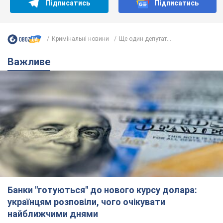
Банки "готуються" до нового курсу долара:
українцям розповіли, чого очікувати
найближчими днями
Яким буде курс валюти в обмінниках
12 годин тому
150,2 т.
Українцям обіцяють по 850 грн від
мобільних операторів: що не так з
цими повідомленнями
Як не потрапити в пастку шахраїв