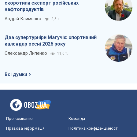
Всі думки
Про компанію
Команда
Правова інформація
Політика конфіденційності
Реклама на сайті
Документи
Редакційна політика
Журналісти OBOZ.UA на місці
подій
OBOZ.UA
Політика
Світ
Розслідування