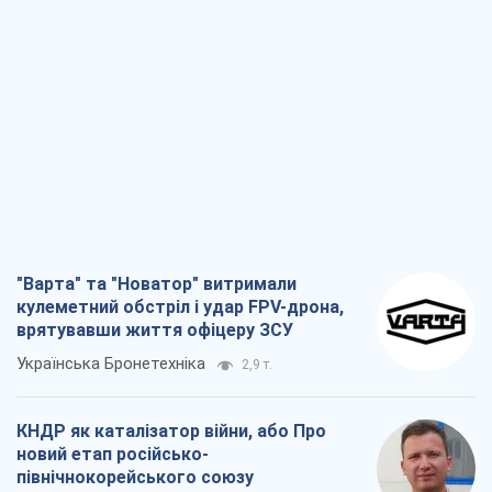
"Варта" та "Новатор" витримали
кулеметний обстріл і удар FPV-дрона,
врятувавши життя офіцеру ЗСУ
Українська Бронетехніка
2,9 т.
КНДР як каталізатор війни, або Про
новий етап російсько-
північнокорейського союзу