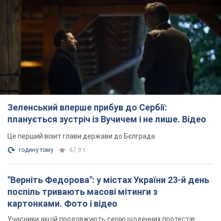
Зеленський вперше прибув до Сербії:
планується зустріч із Вучичем і не лише. Відео
Це перший візит глави держави до Бєлграда
годину тому
67,9 т.
"Верніть Федорова": у містах України 23-й день
поспіль тривають масові мітинги з
картонками. Фото і відео
Учасники акцій продовжують серію щоденних протестів