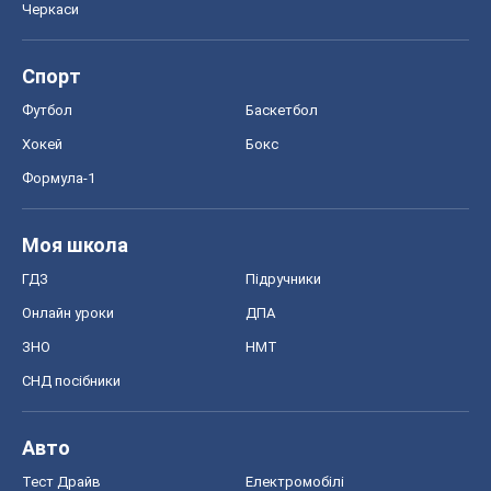
Черкаси
Спорт
Футбол
Баскетбол
Хокей
Бокс
Формула-1
Моя школа
ГДЗ
Підручники
Онлайн уроки
ДПА
ЗНО
НМТ
СНД посібники
Авто
Тест Драйв
Електромобілі