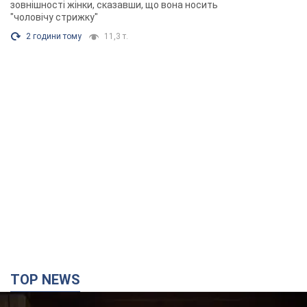
зовнішності жінки, сказавши, що вона носить
"чоловічу стрижку"
2 години тому
11,3 т.
TOP NEWS