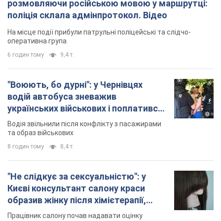
розмовляючи російською мовою у маршрутці:
поліція склала адмінпротокол. Відео
На місце події прибули патрульні поліцейські та слідчо-
оперативна група
6 годин тому
9,4 т.
"Воюють, бо дурні": у Чернівцях
водій автобуса зневажив
українських військових і поплатився.
Відео
Водія звільнили після конфлікту з пасажирами
та образ військових
8 годин тому
8,4 т.
"Не слідкує за сексуальністю": у
Києві консультант салону краси
образив жінку після хімієтерапії,
розгорівся скандал. Фото
Працівник салону почав надавати оцінку