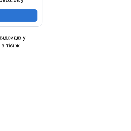
 OBOZ.UA у
відсидів у
з тієї ж