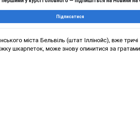
 першими у курсі головного — підпишіться на Новини на
Підписатися
ського міста Бельвіль (штат Іллінойс), вже тричі 
діжку шкарпеток, може знову опинитися за гратами 