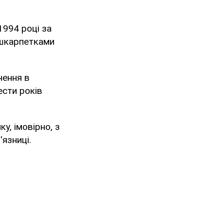
994 році за
 шкарпетками
нення в
ести років
у, імовірно, з
язниці.