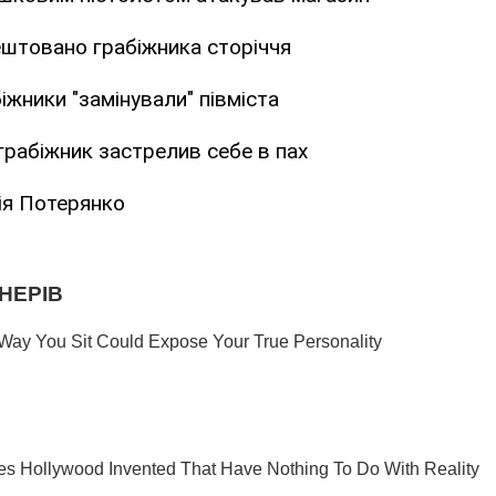
ештовано грабіжника сторіччя
жники "замінували" півміста
рабіжник застрелив себе в пах
ія Потерянко