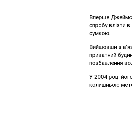
Вперше Джеймс 
спробу влізти в
сумкою.
Вийшовши з в'яз
приватний будин
позбавлення вол
У 2004 році йог
колишньою метою