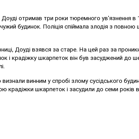
Доуді отримав три роки тюремного ув'язнення в 1
 чужий будинок. Поліція спіймала злодія з повною
ниці, Доуді взявся за старе. На цей раз за проник
ок і крадіжку шкарпеток він був засуджений до ш
і.
о визнали винним у спробі злому сусідського будинк
 крадіжки шкарпеток і засудили до семи років в'