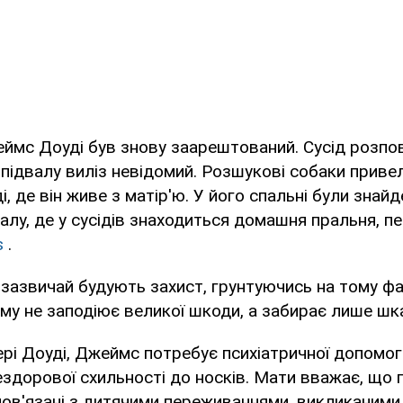
ймс Доуді був знову заарештований. Сусід розпові
о підвалу виліз невідомий. Розшукові собаки приве
, де він живе з матір'ю. У його спальні були знай
валу, де у сусідів знаходиться домашня пральня, п
s
.
зазвичай будують захист, грунтуючись на тому фак
ому не заподіює великої шкоди, а забирає лише шк
рі Доуді, Джеймс потребує психіатричної допомог
ездорової схильності до носків. Мати вважає, що п
ов'язані з дитячими переживаннями, викликаними