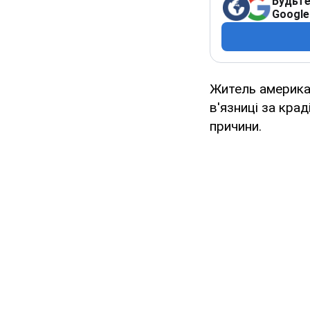
Будьте
Google
Житель американ
в'язниці за кра
причини.