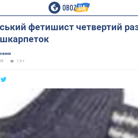
ський фетишист четвертий раз
 шкарпеток
новини
38
1,0 т.