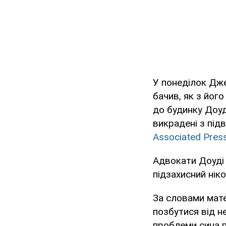
У понеділок Дже
бачив, як з йог
до будинку Доуді
викрадені з під
Associated Pres
Адвокати Доуді 
підзахисний нік
За словами мате
позбутися від н
проблеми сина п