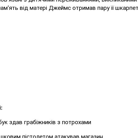
 пам'ять від матері Джеймс отримав пару її шкарпет
:
ук здав грабіжників з потрохами
ашковим пістолетом атакував магазин