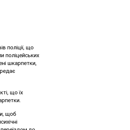
в поліції, що
ли поліцейських
дені шкарпетки,
ередає
ті, що їх
арпетки.
и, щоб
сихічні
 переїздом до