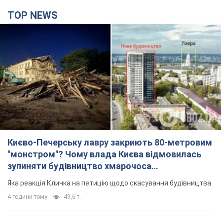
TOP NEWS
Києво-Печерську лавру закриють 80-метровим
"монстром"? Чому влада Києва відмовилась
зупиняти будівництво хмарочоса
"московського вірянина"
Яка реакція Кличка на петицію щодо скасування будівництва
4 години тому
49,6 т.