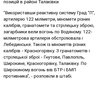
позицій в районі Талаківки.
"Використавши реактивну систему Град "П",
артилерію 122 міліметри, міномети різних
калібрів, гранатомети та стрілецьку зброю,
загарбники вели вогонь по Водяному. 122-
міліметрова артилерія обстрілювала і
Лебединське. Також із мінометів різних
калібрів - Красногорівку. З гранатометів і
стрілецької зброї - Гнутове, Павлопіль,
Широкине, Красногорівку, Талаківку. По
Широкиному вогонь вів БТР і БМП
противника", - розповіли в штабі.