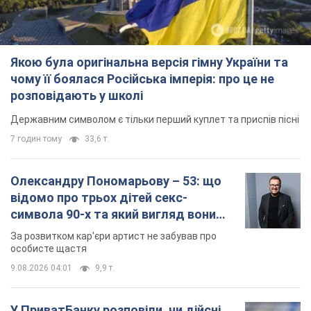
Якою була оригінальна версія гімну України та
чому її боялася Російська імперія: про це не
розповідають у школі
Державним символом є тільки перший куплет та приспів пісні
7 годин тому
33,6 т.
Олександру Пономарьову – 53: що
відомо про трьох дітей секс-
символа 90-х та який вигляд вони
мають
За розвитком кар'єри артист не забував про
особисте щастя
9.08.2026 04:01
9,9 т.
У ПриватБанку розповіли, чи дійсні