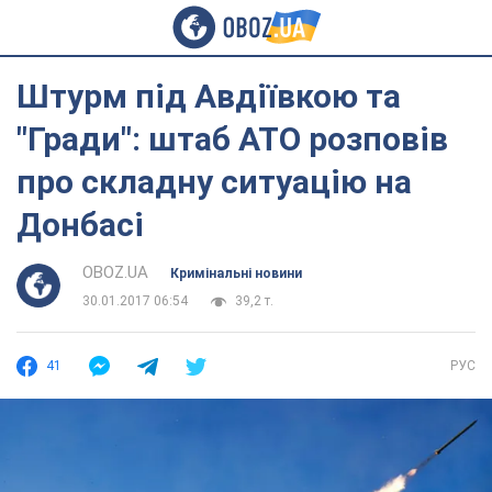
Штурм під Авдіївкою та
"Гради": штаб АТО розповів
про складну ситуацію на
Донбасі
OBOZ.UA
Кримінальні новини
30.01.2017 06:54
39,2 т.
41
РУС