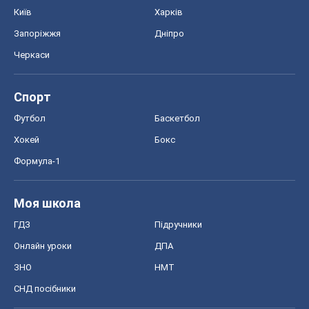
Київ
Харків
Запоріжжя
Дніпро
Черкаси
Спорт
Футбол
Баскетбол
Хокей
Бокс
Формула-1
Моя школа
ГДЗ
Підручники
Онлайн уроки
ДПА
ЗНО
НМТ
СНД посібники