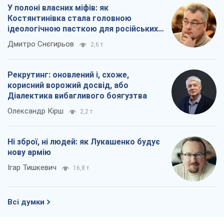
У полоні власних міфів: як
Костянтинівка стала головною
ідеологічною пасткою для російських
окупантів
Дмитро Снєгирьов
2,6 т.
Рекрутинг: оновлений і, схоже,
корисний ворожий досвід, або
Діалектика вибагливого боягузтва
Олександр Кірш
2,2 т.
Ні зброї, ні людей: як Лукашенко будує
нову армію
Ігар Тишкевич
16,8 т.
Всі думки