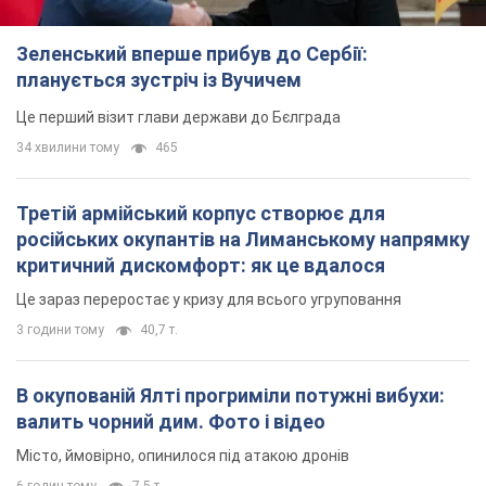
російських окупантів на Лиманському напрямку
критичний дискомфорт: як це вдалося
Це зараз переростає у кризу для всього угруповання
3 години тому
40,7 т.
В окупованій Ялті прогриміли потужні вибухи:
валить чорний дим. Фото і відео
Місто, ймовірно, опинилося під атакою дронів
6 годин тому
7,5 т.