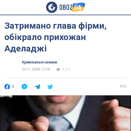
Затримано глава фірми,
обікрало прихожан
Аделаджі
Кримінальні новини
24.11.2008 13:38
1,1 т.
0
РУС