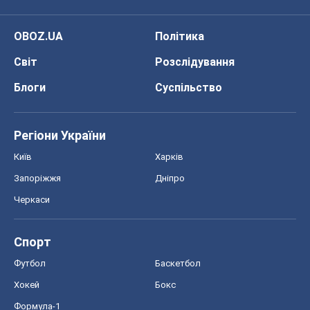
Київ
Харків
Запоріжжя
Дніпро
Черкаси
Спорт
Футбол
Баскетбол
Хокей
Бокс
Формула-1
Моя школа
ГДЗ
Підручники
Онлайн уроки
ДПА
ЗНО
НМТ
СНД посібники