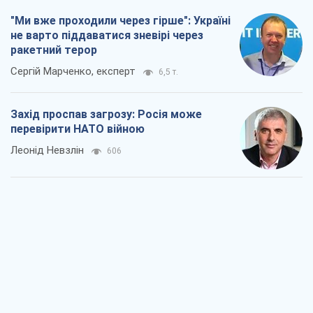
Леонід Невзлін
606
"Варта" та "Новатор" витримали
кулеметний обстріл і удар FPV-дрона,
врятувавши життя офіцеру ЗСУ
Українська Бронетехніка
1,4 т.