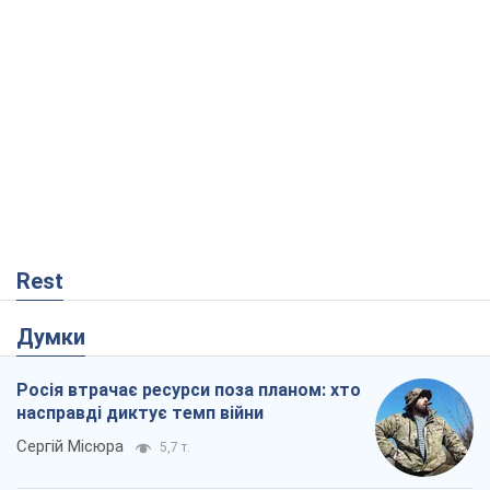
Rest
Думки
Росія втрачає ресурси поза планом: хто
насправді диктує темп війни
Сергій Місюра
5,7 т.
"Ми вже проходили через гірше": Україні
не варто піддаватися зневірі через
ракетний терор
Сергій Марченко, експерт
6,5 т.
Захід проспав загрозу: Росія може
перевірити НАТО війною