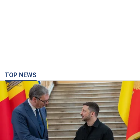
TOP NEWS
Зеленський вперше прибув до Сербії:
планується зустріч із Вучичем
Це перший візит глави держави до Бєлграда
34 хвилини тому
465
Третій армійський корпус створює для