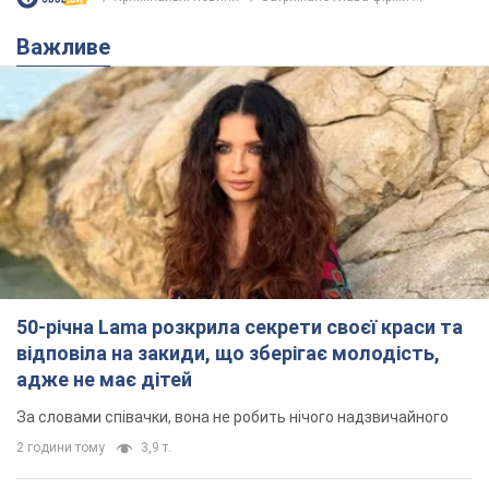
50-річна Lama розкрила секрети своєї краси та
відповіла на закиди, що зберігає молодість,
адже не має дітей
За словами співачки, вона не робить нічого надзвичайного
2 години тому
3,9 т.
Скільки балістичних ракет
українська ППО перехопила в липні: у
Міноборони назвали цифру
Українська ППО працювала в умовах дефіциту
ракет-перехоплювачів
5 годин тому
6,6 т.