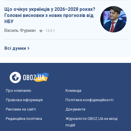
Про компанію
Команда
Правова інформація
Політика конфіденційності
Реклама на сайті
Документи
Редакційна політика
Журналісти OBOZ.UA на місці
подій
OBOZ.UA
Політика
Світ
Розслідування
Блоги
Суспільство
Регіони України