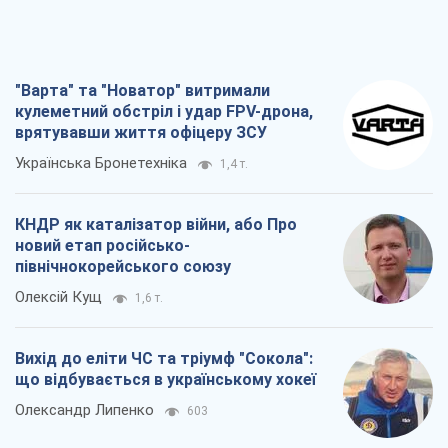
КНДР як каталізатор війни, або Про
новий етап російсько-
північнокорейського союзу
Олексій Кущ
1,6 т.
Вихід до еліти ЧС та тріумф "Сокола":
що відбувається в українському хокеї
Олександр Липенко
603
Що очікує українців у 2026–2028 роках?
Головні висновки з нових прогнозів від
НБУ
Василь Фурман
13,8 т.
Всі думки