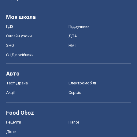
Авто
Тест Драйв
Електромобілі
Акції
Сервіс
Food Oboz
Рецепти
Напої
Дієти
Економіка
Ринки та компанії
Макроекономіка
MedOboz
Новини медицини
MAMACLUB