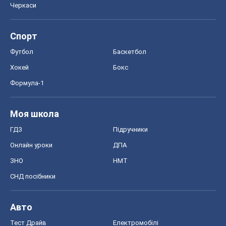
Онлайн уроки
ДПА
ЗНО
НМТ
СНД посібники
Авто
Тест Драйв
Електромобілі
Акції
Сервіс
Food Oboz
Рецепти
Напої
Дієти
Економіка
Ринки та компанії
Макроекономіка