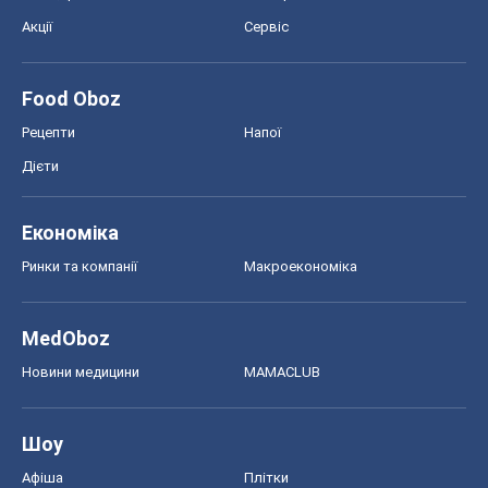
MedOboz
Новини медицини
MAMACLUB
Шоу
Афіша
Плітки
Краса
Мода
Жіночий журнал