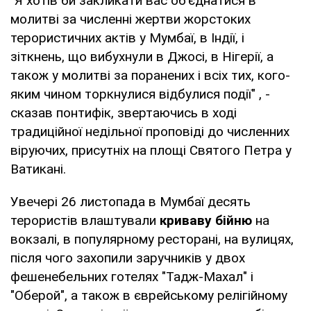
"Я хотів би закликати вас об'єднатися в
молитві за численні жертви жорстоких
терористичних актів у Мумбаї, в Індії, і
зіткнень, що вибухнули в Джосі, в Нігерії, а
також у молитві за поранених і всіх тих, кого-
яким чином торкнулися відбулися події" , -
сказав понтифік, звертаючись в ході
традиційної недільної проповіді до численних
віруючих, присутніх на площі Святого Петра у
Ватикані.
Увечері 26 листопада в Мумбаї десять
терористів влаштували
криваву бійню
на
вокзалі, в популярному ресторані, на вулицях,
після чого захопили заручників у двох
фешенебельних готелях "Тадж-Махал" і
"Оберой", а також в єврейському релігійному