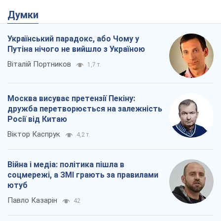
Війна і медіа: політика пішла в
соцмережі, а ЗМІ грають за правилами
ютуб
Павло Казарін
42
У полоні власних міфів: як