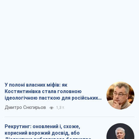
Костянтинівка стала головною
ідеологічною пасткою для російських
окупантів
Дмитро Снєгирьов
1,3 т.
Рекрутинг: оновлений і, схоже,
корисний ворожий досвід, або
Діалектика вибагливого боягузтва
Олександр Кірш
1,4 т.
Ні зброї, ні людей: як Лукашенко будує
нову армію
Ігар Тишкевич
16,4 т.
Коли закінчиться війна?
Юрій Хрістензен
12,5 т.