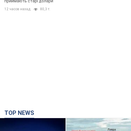
TOP NEWS
Києво-Печерську лавру закриють 80-метровим
"монстром"? Чому влада Києва відмовилась
зупиняти будівництво хмарочоса
"московського вірянина"
Яка реакція Кличка на петицію щодо скасування будівництва