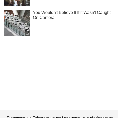
Підпишись на Telegram-канал і подивись, що відбудеться
далі!
Підписатись
Підписатись
Кримінальні новини
Папа Римський закликав...
Важливе