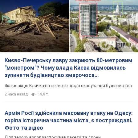
2 часа назад
19,8 т.
Армія Росії здійснила масовану атаку на Одесу:
горіла історична частина міста, є постраждалі.
Фото та відео
Для терору ворог застосував ракети та дрони
43 минуты назад
53,4 т.
МЗС Болгарії викликало українського посла
через інцидент із дроном: що сталося
Бесіда відбудеться 10 серпня
2 часа назад
3,6 т.