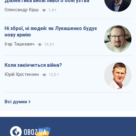
Всі думки
Про компанію
Команда
Правова інформація
Політика конфіденційності
Реклама на сайті
Документи
Редакційна політика
Журналісти OBOZ.UA на місці
подій
OBOZ.UA
Політика
Світ
Розслідування