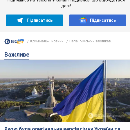
Якою була оригінальна версія гімну України та
чому її боялася Російська імперія: про це не
розповідають у школі
Державним символом є тільки перший куплет та приспів пісні
5 часов назад
22,1 т.
Олександру Пономарьову – 53: що
відомо про трьох дітей секс-
символа 90-х та який вигляд вони
мають
За розвитком кар'єри артист не забував про
особисте щастя