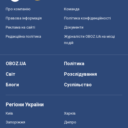
Блоги
Суспільство
Регіони України
Київ
Харків
Запоріжжя
Дніпро
Черкаси
Спорт
Футбол
Баскетбол
Хокей
Бокс
Формула-1
Моя школа
ГДЗ
Підручники