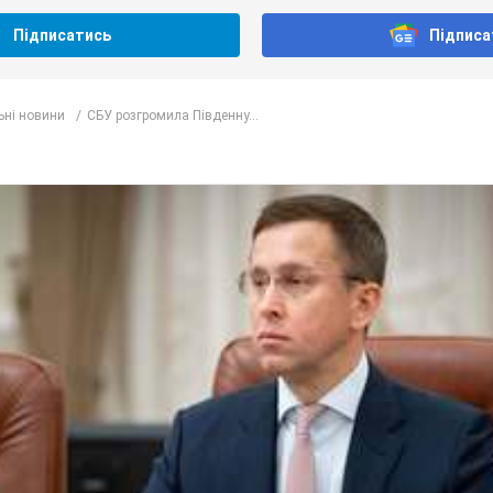
Підписатись
Підписа
ьні новини
СБУ розгромила Південну...