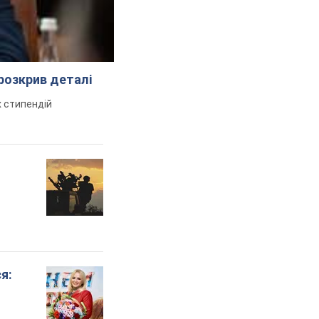
розкрив деталі
 стипендій
я: