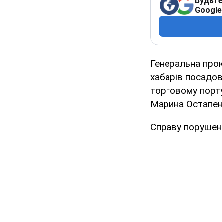
Будьте
Google
Генеральна про
хабарів посадо
торговому порту
Марина Остапен
Справу порушено