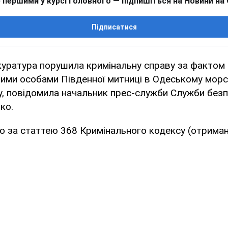
 першими у курсі головного — підпишіться на Новини на
Підписатися
куратура порушила кримінальну справу за фактом
вими особами Південної митниці в Одеському мор
, повідомила начальник прес-служби Служби безп
ко.
 за статтею 368 Кримінального кодексу (отриман