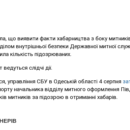
ла, що виявити факти хабарництва з боку митник
зділом внутрішньої безпеки Державної митної слу
ила кількість підозрюваних.
ведуться слідчі дії.
я, управління СБУ в Одеській області 4 серпня
за
рту начальника відділу митного оформлення Півд
ків митників за підозрою в отриманні хабарів.