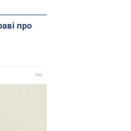
аві про
РУС