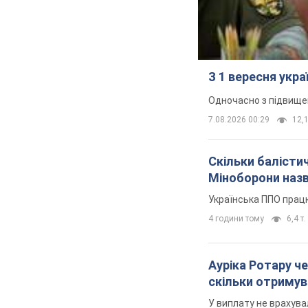
З 1 вересня укр
Одночасно з підвище
7.08.2026 00:29
12,1
Скільки балістич
Міноборони наз
Українська ППО прац
4 години тому
6,4 т.
Ауріка Ротару че
скільки отримув
У виплату не врахува