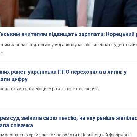
аїнським вчителям підвищать зарплати: Корецький 
нням зарплат педагогам уряд анонсував збільшення студентських
 т.
них ракет українська ППО перехопила в липні: у
вали цифру
ювала в умовах дефіциту ракет-перехоплювачів
рез суд змінила свою пенсію, на яку раніше жалілас
ала співачка
ли зарплатню артистки за час роботи в Чернівецькій філармонії