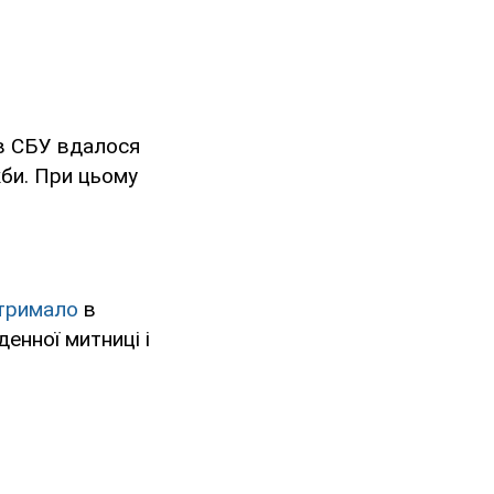
ів СБУ вдалося
жби. При цьому
тримало
в
енної митниці і