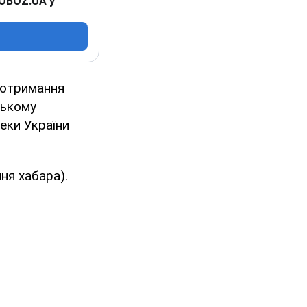
 OBOZ.UA у
 отримання
ському
еки України
ня хабара).