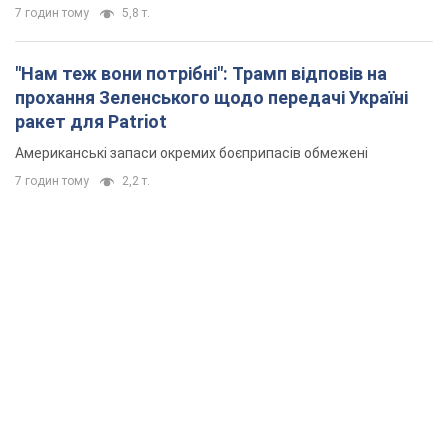
7 годин тому
5,8 т.
"Нам теж вони потрібні": Трамп відповів на
прохання Зеленського щодо передачі Україні
ракет для Patriot
Американські запаси окремих боєприпасів обмежені
7 годин тому
2,2 т.