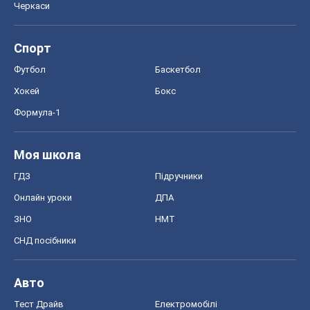
Черкаси
Спорт
Футбол
Баскетбол
Хокей
Бокс
Формула-1
Моя школа
ГДЗ
Підручники
Онлайн уроки
ДПА
ЗНО
НМТ
СНД посібники
Авто
Тест Драйв
Електромобілі