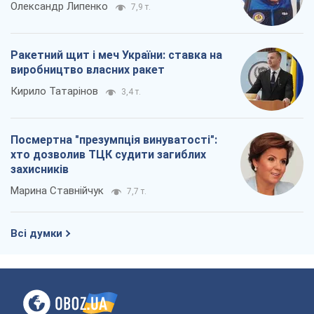
Олександр Липенко
7,9 т.
Ракетний щит і меч України: ставка на
виробництво власних ракет
Кирило Татарінов
3,4 т.
Посмертна "презумпція винуватості":
хто дозволив ТЦК судити загиблих
захисників
Марина Ставнійчук
7,7 т.
Всі думки