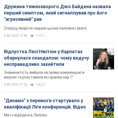
Дружина тяжкохворого Джо Байдена назвала
перший симптом, який сигналізував про його
"агресивний" рак
Спершу лікарі не надали цьому належної уваги
6.08.2026 12:46
17,5 т.
Відпустка Лесі Нікітюк у Карпатах
обернулася скандалом: чому ведучу
несправедливо захейтили
Знаменитість вийшла на пряму комунікацію в
мережі та розставила всі крапки над "і"
6.08.2026 17:32
14,2 т.
"Динамо" з перемоги стартувало у
кваліфікації Ліги конференцій. Відео
Матч відбувся в Любліні