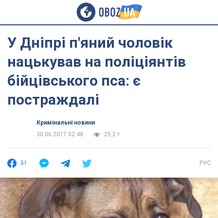
У Дніпрі п'яний чоловік
нацькував на поліціянтів
бійцівського пса: є
постраждалі
Кримінальні новини
30.06.2017 02:48
25,2 т.
51
РУС