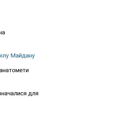
на
рілу Майдану
ранатомети
значалися для