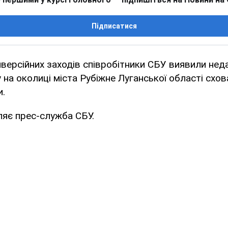
Підписатися
версійних заходів співробітники СБУ виявили нед
у на околиці міста Рубіжне Луганської області схо
и.
ляє прес-служба СБУ.