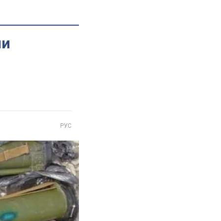
ли
РУС