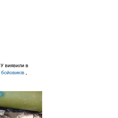
БУ виявили в
 бойовиків
,