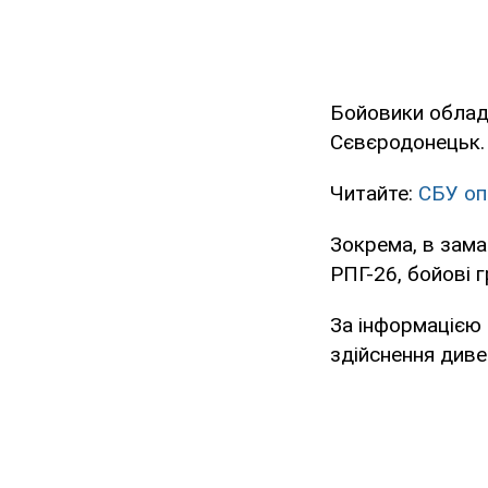
Бойовики обладн
Сєвєродонецьк.
Читайте:
СБУ оп
Зокрема, в зам
РПГ-26, бойові 
За інформацією 
здійснення дивер