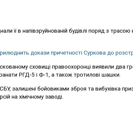
али її в напівзруйнованій будівлі поряд з трасою 
рилюднить докази причетності Суркова до розст
аскованому сховищі правоохоронці виявили два г
гранати РГД-5 і Ф-1, а також тротилові шашки.
СБУ, залишені бойовиками зброя та вибухівка при
сій на хімічному заводі.