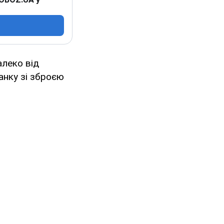
алеко від
ванку зі зброєю