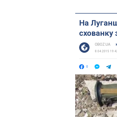
На Луган
схованку 
OBOZ.UA
8.04.2015 19:4
0