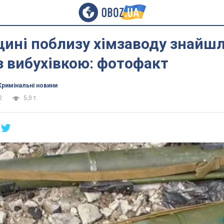
щині поблизу хімзаводу знайш
з вибухівкою: фотофакт
Кримінальні новини
2
5,0 т.