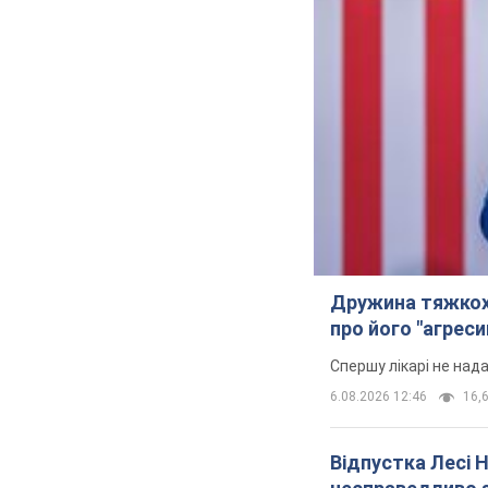
Дружина тяжкох
про його "агреси
Спершу лікарі не над
6.08.2026 12:46
16,6
Відпустка Лесі 