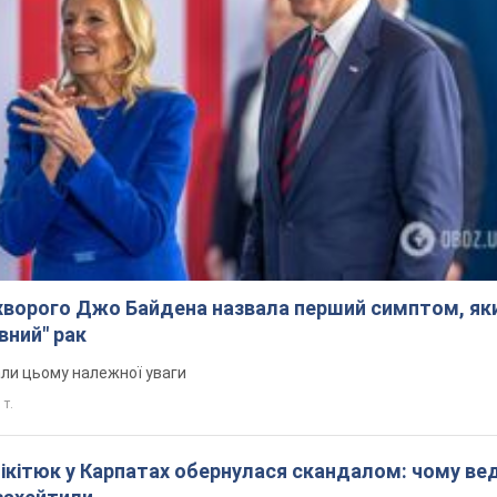
ворого Джо Байдена назвала перший симптом, яки
вний" рак
али цьому належної уваги
 т.
Нікітюк у Карпатах обернулася скандалом: чому ве