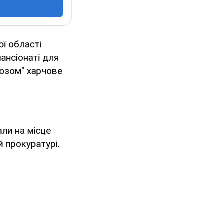
ої області
пансіонаті для
гнозом" харчове
ли на місце
й прокуратурі.