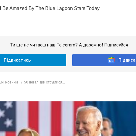
Ти ще не читаєш наш Telegram? А даремно! Підписуйся
Підписатись
Підписа
ьні новини
50 інвалідів отруїлися...