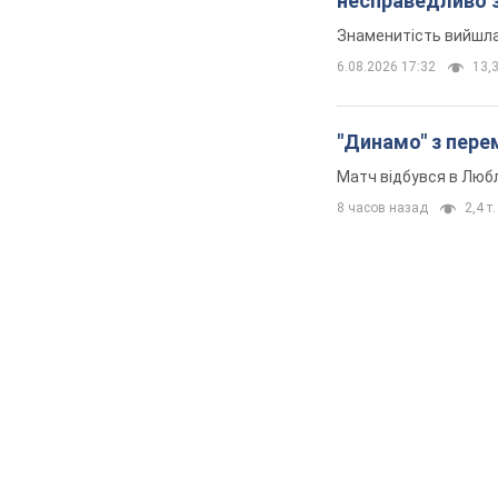
несправедливо 
Знаменитість вийшла 
6.08.2026 17:32
13,3
"Динамо" з перем
Матч відбувся в Любл
8 часов назад
2,4 т.