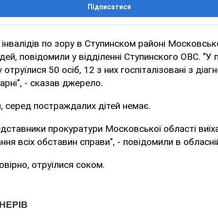
Підписатися
я інвалідів по зору в Ступинском районі Московськ
дей, повідомили у відділенні Ступинского ОВС. "У 
у отруїлися 50 осіб, 12 з них госпіталізовані з діа
арні", - сказав джерело.
, серед постраждалих дітей немає.
едставники прокуратури Московської області виїха
ання всіх обставин справи", - повідомили в обласні
овірно, отруїлися соком.