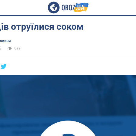
дів отруїлися соком
новини
6
699