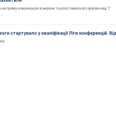
захейтили
на пряму комунікацію в мережі та розставила всі крапки над "і"
 т.
оги стартувало у кваліфікації Ліги конференцій. Ві
іні