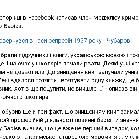
 сторінці в Facebook написав член Меджлісу крим
 Барієв.
овернувся в часи репресій 1937 року - Чубаров
ібрали підручники і книги, українською мовою і про
. І на очах у школярів почали рвати. Деякі учні хо
їм не дозволили. До знищення книг залучали учнів.
ені вдалося потягти і врятувати одну книжку, це б
ник. Хотів ще поцупити, не вийшло ..." - описав ві
8-річного школяра.
 обурив ще й той факт, що знищенням книг займа
своїй професійній діяльності повинні берегти знання
у Барієв визнає, що це вже не перший випадок, к
їнською та кримськотатарською мовами, які, між і