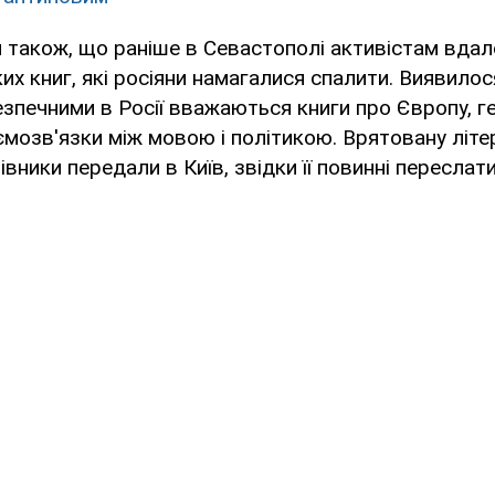
 також, що раніше в Севастополі активістам вдал
ких книг, які росіяни намагалися спалити. Виявилос
езпечними в Росії вважаються книги про Європу, г
мозв'язки між мовою і політикою. Врятовану літе
івники передали в Київ, звідки її повинні переслат