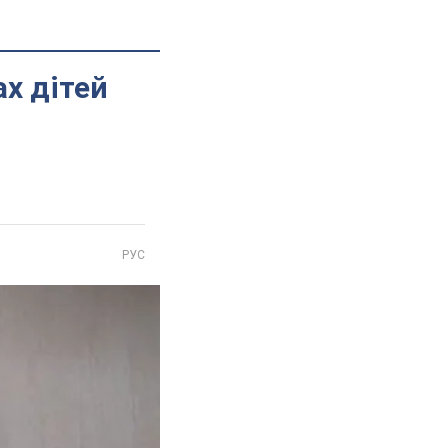
ах дітей
РУС