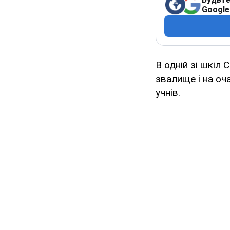
Google
В одній зі шкіл
звалище і на оч
учнів.