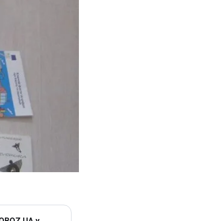
 OBOZ.UA у