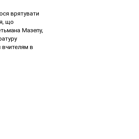
ося врятувати
я, що
етьмана Мазепу,
ратуру
и вчителям в