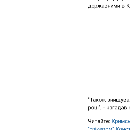
державними в К
"Також знищува
році", - нагадав
Читайте:
Кримсь
"спікером" Кон