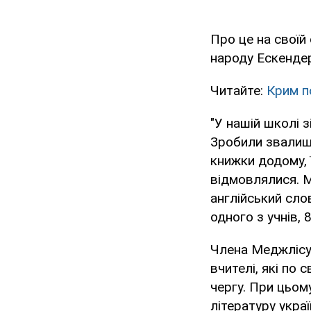
Про це на своїй
народу Ескендер
Читайте:
Крим п
"У нашій школі з
Зробили звалище
книжки додому, 
відмовлялися. М
англійський слов
одного з учнів, 
Члена Меджлісу
вчителі, які по 
чергу. При цьом
літературу укра