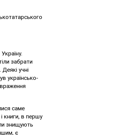
ськотатарського
 Україну.
тіли забрати
 Деякі учні
ув українсько-
н враження
лися саме
 і книги, в першу
оли знищують
ншим, є