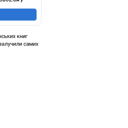
нських книг
 залучили самих