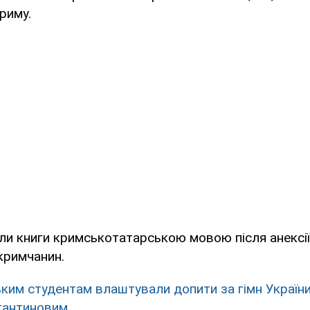
риму.
ли книги кримськотатарською мовою після анексії
 кримчанин.
ким студентам влаштували допити за гімн Україн
стантиновим