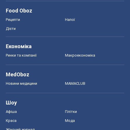
Food Oboz
Рецепти
Напої
Дієти
Економіка
Ринки та компанії
Макроекономіка
MedOboz
Новини медицини
MAMACLUB
Шоу
Афіша
Плітки
Краса
Мода
Жіночий журнал