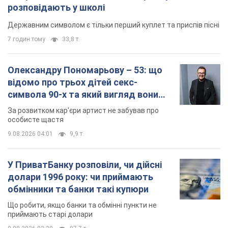
розповідають у школі
Державним символом є тільки перший куплет та приспів пісні
7 годин тому
33,8 т.
Олександру Пономарьову – 53: що
відомо про трьох дітей секс-
символа 90-х та який вигляд вони
мають
За розвитком кар'єри артист не забував про
особисте щастя
9.08.2026 04:01
9,9 т.
У ПриватБанку розповіли, чи дійсні
долари 1996 року: чи приймають
обмінники та банки такі купюри
Що робити, якщо банки та обмінні пункти не
приймають старі долари