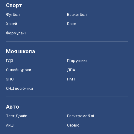
Спорт
Футбол
Баскетбол
Хокей
Бокс
Формула-1
Моя школа
ГДЗ
Підручники
Онлайн уроки
ДПА
ЗНО
НМТ
СНД посібники
Авто
Тест Драйв
Електромобілі
Акції
Сервіс