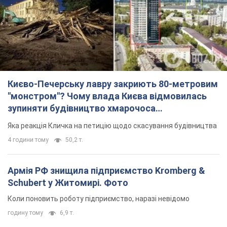
Києво-Печерську лавру закриють 80-метровим
"монстром"? Чому влада Києва відмовилась
зупиняти будівництво хмарочоса
"московського вірянина"
Яка реакція Кличка на петицію щодо скасування будівництва
4 години тому
50,2 т.
Армія РФ знищила підприємство Kromberg &
Schubert у Житомирі. Фото
Коли поновить роботу підприємство, наразі невідомо
годину тому
6,9 т.