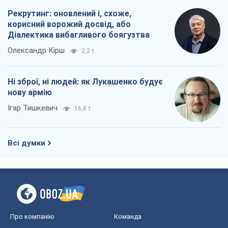
Рекрутинг: оновлений і, схоже,
корисний ворожий досвід, або
Діалектика вибагливого боягузтва
Олександр Кірш
2,2 т.
Ні зброї, ні людей: як Лукашенко будує
нову армію
Ігар Тишкевич
16,8 т.
Всі думки
Про компанію
Команда