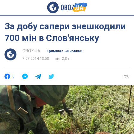
За добу сапери знешкодили
700 мін в Слов'янську
OBOZ.UA
Кримінальні новини
7.07.2014 13:58
2,8 т.
0
РУС