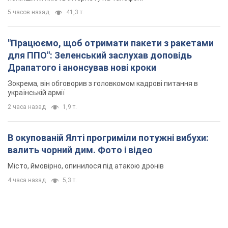
5 часов назад
41,3 т.
"Працюємо, щоб отримати пакети з ракетами
для ППО": Зеленський заслухав доповідь
Драпатого і анонсував нові кроки
Зокрема, він обговорив з головкомом кадрові питання в
українській армії
2 часа назад
1,9 т.
В окупованій Ялті прогриміли потужні вибухи:
валить чорний дим. Фото і відео
Місто, ймовірно, опинилося під атакою дронів
4 часа назад
5,3 т.