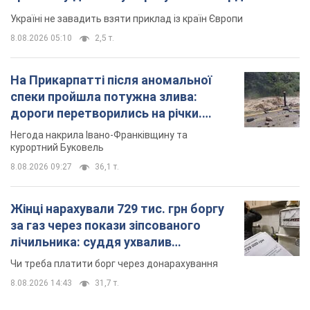
Україні не завадить взяти приклад із країн Європи
8.08.2026 05:10
2,5 т.
На Прикарпатті після аномальної
спеки пройшла потужна злива:
дороги перетворились на річки.
Відео
Негода накрила Івано-Франківщину та
курортний Буковель
8.08.2026 09:27
36,1 т.
Жінці нарахували 729 тис. грн боргу
за газ через покази зіпсованого
лічильника: суддя ухвалив
неочікуване рішення
Чи треба платити борг через донарахування
8.08.2026 14:43
31,7 т.