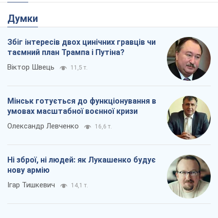
Думки
Збіг інтересів двох цинічних гравців чи
таємний план Трампа і Путіна?
Віктор Швець
11,5 т.
Мінськ готується до функціонування в
умовах масштабної воєнної кризи
Олександр Левченко
16,6 т.
Ні зброї, ні людей: як Лукашенко будує
нову армію
Ігар Тишкевич
14,1 т.