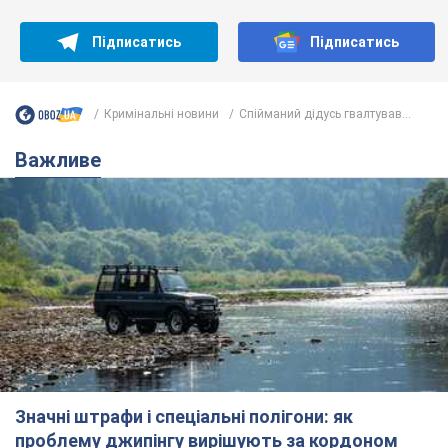
Підписатись
Підписатись
Кримінальні новини
Спійманий дідусь гвалтував...
Важливе
Значні штрафи і спеціальні полігони: як
проблему джипінгу вирішують за кордоном