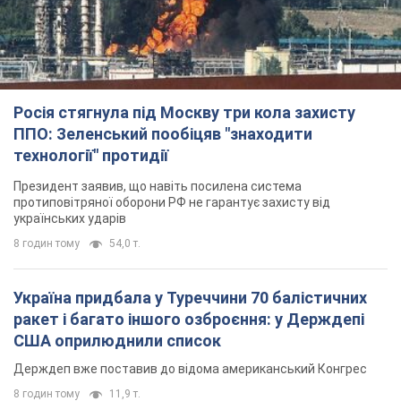
Росія стягнула під Москву три кола захисту
ППО: Зеленський пообіцяв "знаходити
технології" протидії
Президент заявив, що навіть посилена система
протиповітряної оборони РФ не гарантує захисту від
українських ударів
8 годин тому
54,0 т.
Україна придбала у Туреччини 70 балістичних
ракет і багато іншого озброєння: у Держдепі
США оприлюднили список
Держдеп вже поставив до відома американський Конгрес
8 годин тому
11,9 т.