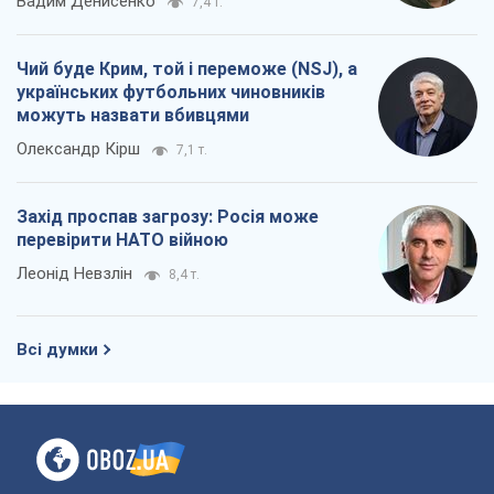
Вадим Денисенко
7,4 т.
Чий буде Крим, той і переможе (NSJ), а
українських футбольних чиновників
можуть назвати вбивцями
Олександр Кірш
7,1 т.
Захід проспав загрозу: Росія може
перевірити НАТО війною
Леонід Невзлін
8,4 т.
Всі думки