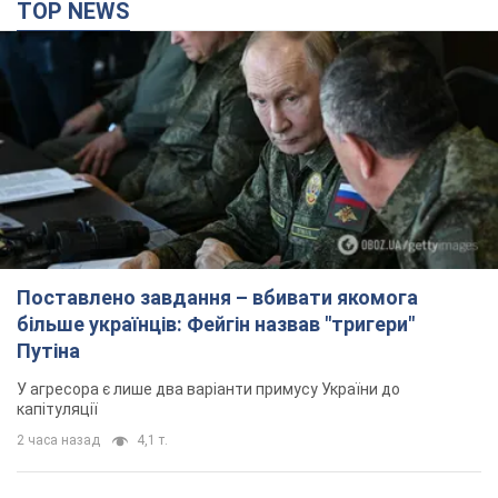
TOP NEWS
Поставлено завдання – вбивати якомога
більше українців: Фейгін назвав "тригери"
Путіна
У агресора є лише два варіанти примусу України до
капітуляції
2 часа назад
4,1 т.