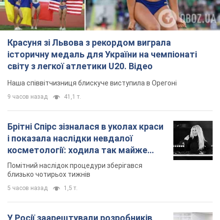
Красуня зі Львова з рекордом виграла
історичну медаль для України на чемпіонаті
світу з легкої атлетики U20. Відео
Наша співвітчизниця блискуче виступила в Орегоні
9 часов назад
41,1 т.
Брітні Спірс зізналася в уколах краси
і показала наслідки невдалої
косметології: ходила так майже
місяць
Помітний наслідок процедури зберігався
близько чотирьох тижнів
5 часов назад
1,5 т.
У Росії заарештували розробників