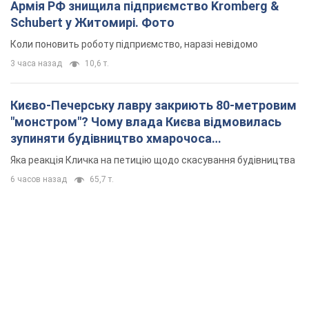
Армія РФ знищила підприємство Kromberg &
Schubert у Житомирі. Фото
Коли поновить роботу підприємство, наразі невідомо
3 часа назад
10,6 т.
Києво-Печерську лавру закриють 80-метровим
"монстром"? Чому влада Києва відмовилась
зупиняти будівництво хмарочоса
"московського вірянина"
Яка реакція Кличка на петицію щодо скасування будівництва
6 часов назад
65,7 т.