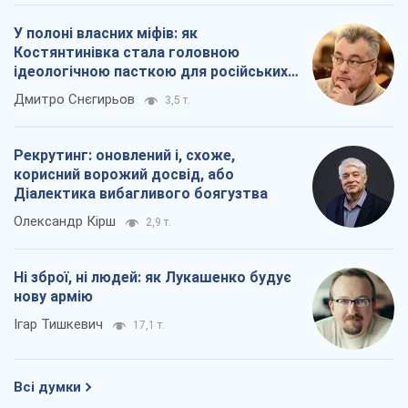
У полоні власних міфів: як
Костянтинівка стала головною
ідеологічною пасткою для російських
окупантів
Дмитро Снєгирьов
3,5 т.
Рекрутинг: оновлений і, схоже,
корисний ворожий досвід, або
Діалектика вибагливого боягузтва
Олександр Кірш
2,9 т.
Ні зброї, ні людей: як Лукашенко будує
нову армію
Ігар Тишкевич
17,1 т.
Всі думки