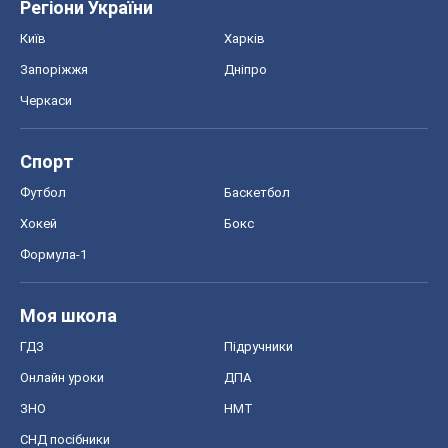
Регіони України
Київ
Харків
Запоріжжя
Дніпро
Черкаси
Спорт
Футбол
Баскетбол
Хокей
Бокс
Формула-1
Моя школа
ГДЗ
Підручники
Онлайн уроки
ДПА
ЗНО
НМТ
СНД посібники