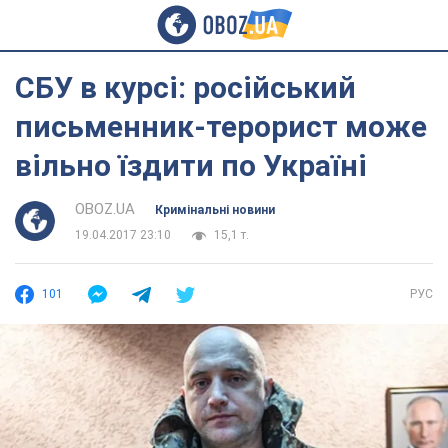
СБУ в курсі: російський
письменник-терорист може
вільно їздити по Україні
OBOZ.UA
Кримінальні новини
19.04.2017 23:10
15,1 т.
101
РУС