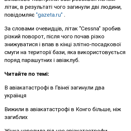
літак, в результаті чого загинули дві людини,
повідомляє
"gazeta.ru"
.
За словами очевидців, літак "Cessna" зробив
різкий поворот, після чого почав різко
знижуватися і впав в кінці злітно-посадкової
смуги на території бази, яка використовується
поряд парашутних і авіаклуб.
Читайте по темі:
В авіакатастрофі в Гвінеї загинули два
українця
Вижили в авіакатастрофі в Конго більше, ніж
загиблих
Жінка народила під час авіакатастрофи