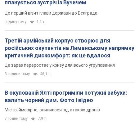
планується зустріч із Вучичем
Це перший візит глави держави до Бєлграда
годину тому
1,1 т.
Третій армійський корпус створює для
російських окупантів на Лиманському напрямку
критичний дискомфорт: як це вдалося
Це зараз переростає у кризу для всього угруповання
3 години тому
46,1 т.
В окупованій Ялті прогриміли потужні вибухи:
валить чорний дим. Фото і відео
Місто, ймовірно, опинилося під атакою дронів
7 годин тому
7,9 т.