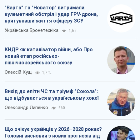
"Варта" та "Новатор" витримали
кулеметний обстріл і удар FPV-дрона,
врятувавши життя офіцеру ЗСУ
Українська Бронетехніка
1,6 т.
КНДР як каталізатор війни, або Про
новий етап російсько-
північнокорейського союзу
Олексій Кущ
1,7 т.
Вихід до еліти ЧС та тріумф "Сокола":
що відбувається в українському хокеї
Олександр Липенко
660
Що очікує українців у 2026–2028 роках?
Головні висновки з нових прогнозів від