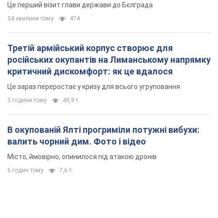
Це перший візит глави держави до Бєлграда
34 хвилини тому
474
Третій армійський корпус створює для
російських окупантів на Лиманському напрямку
критичний дискомфорт: як це вдалося
Це зараз переростає у кризу для всього угруповання
3 години тому
40,9 т.
В окупованій Ялті прогриміли потужні вибухи:
валить чорний дим. Фото і відео
Місто, ймовірно, опинилося під атакою дронів
6 годин тому
7,6 т.