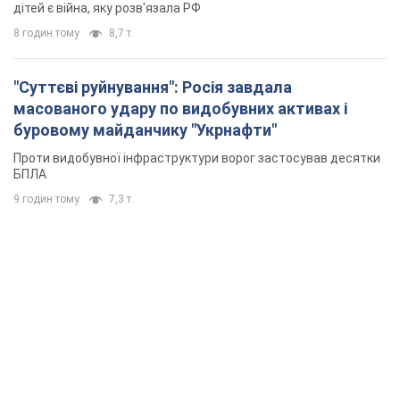
дітей є війна, яку розв'язала РФ
8 годин тому
8,7 т.
"Суттєві руйнування": Росія завдала
масованого удару по видобувних активах і
буровому майданчику "Укрнафти"
Проти видобувної інфраструктури ворог застосував десятки
БПЛА
9 годин тому
7,3 т.