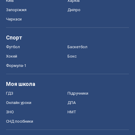
Київ
Харків
Запоріжжя
Дніпро
Черкаси
Спорт
Футбол
Баскетбол
Хокей
Бокс
Формула-1
Моя школа
ГДЗ
Підручники
Онлайн уроки
ДПА
ЗНО
НМТ
СНД посібники