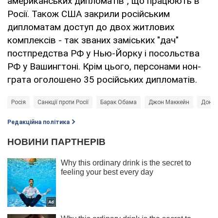
американських дипломатів", що працюють в
Росії. Також США закрили російським
дипломатам доступ до двох житлових
комплексів - так званих заміських "дач"
постпредства РФ у Нью-Йорку і посольства
РФ у Вашингтоні. Крім цього, персонами нон-
грата оголошено 35 російських дипломатів.
Росія
Санкції проти Росії
Барак Обама
Джон Маккейн
Донал
Редакційна політика