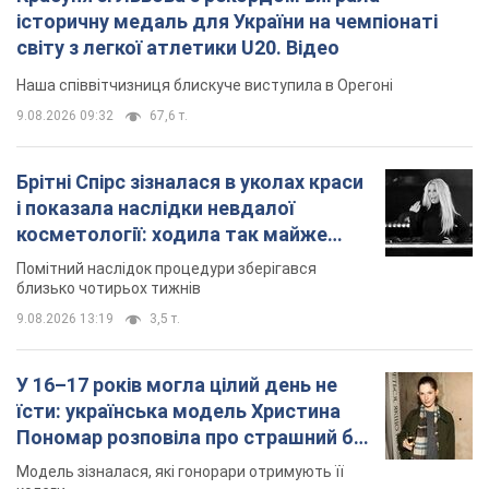
історичну медаль для України на чемпіонаті
світу з легкої атлетики U20. Відео
Наша співвітчизниця блискуче виступила в Орегоні
9.08.2026 09:32
67,6 т.
Брітні Спірс зізналася в уколах краси
і показала наслідки невдалої
косметології: ходила так майже
місяць
Помітний наслідок процедури зберігався
близько чотирьох тижнів
9.08.2026 13:19
3,5 т.
У 16–17 років могла цілий день не
їсти: українська модель Христина
Пономар розповіла про страшний бік
модельної кар’єри
Модель зізналася, які гонорари отримують її