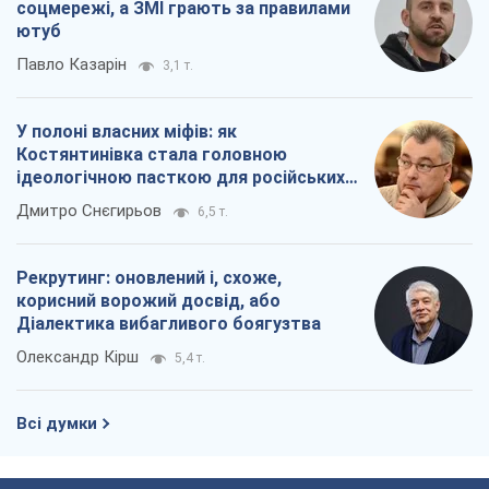
соцмережі, а ЗМІ грають за правилами
ютуб
Павло Казарін
3,1 т.
У полоні власних міфів: як
Костянтинівка стала головною
ідеологічною пасткою для російських
окупантів
Дмитро Снєгирьов
6,5 т.
Рекрутинг: оновлений і, схоже,
корисний ворожий досвід, або
Діалектика вибагливого боягузтва
Олександр Кірш
5,4 т.
Всі думки