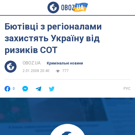
Бютівці з регіоналами
захистять Україну від
ризиків СОТ
OBOZ.UA
Кримінальні новини
2.01.2008 20:40
777
0
РУС