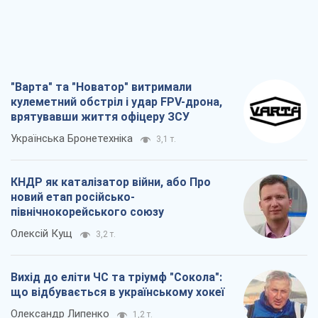
"Варта" та "Новатор" витримали
кулеметний обстріл і удар FPV-дрона,
врятувавши життя офіцеру ЗСУ
Українська Бронетехніка
3,1 т.
КНДР як каталізатор війни, або Про
новий етап російсько-
північнокорейського союзу
Олексій Кущ
3,2 т.
Вихід до еліти ЧС та тріумф "Сокола":
що відбувається в українському хокеї
Олександр Липенко
1,2 т.