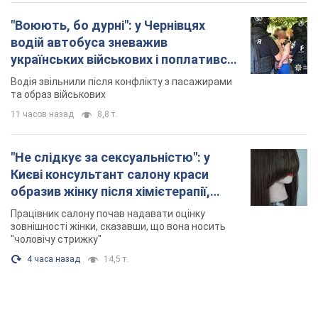
"Воюють, бо дурні": у Чернівцях
водій автобуса зневажив
українських військових і поплатився.
Відео
Водія звільнили після конфлікту з пасажирами
та образ військових
11 часов назад
8,8 т.
"Не слідкує за сексуальністю": у
Києві консультант салону краси
образив жінку після хімієтерапії,
розгорівся скандал. Фото
Працівник салону почав надавати оцінку
зовнішності жінки, сказавши, що вона носить
"чоловічу стрижку"
4 часа назад
14,5 т.