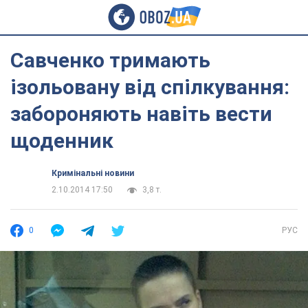
Савченко тримають
ізольовану від спілкування:
забороняють навіть вести
щоденник
Кримінальні новини
2.10.2014 17:50
3,8 т.
0
РУС