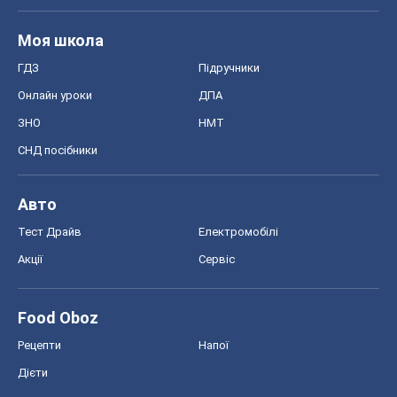
Моя школа
ГДЗ
Підручники
Онлайн уроки
ДПА
ЗНО
НМТ
СНД посібники
Авто
Тест Драйв
Електромобілі
Акції
Сервіс
Food Oboz
Рецепти
Напої
Дієти