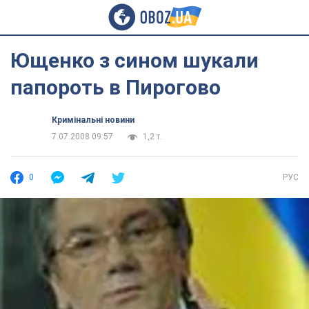
Ющенко з сином шукали
папороть в Пирогово
Кримінальні новини
7.07.2008 09:57
1,2 т.
0
РУС