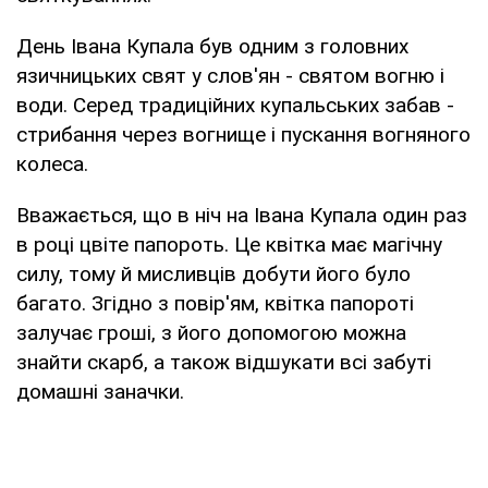
День Івана Купала був одним з головних
язичницьких свят у слов'ян - святом вогню і
води. Серед традиційних купальських забав -
стрибання через вогнище і пускання вогняного
колеса.
Вважається, що в ніч на Івана Купала один раз
в році цвіте папороть. Це квітка має магічну
силу, тому й мисливців добути його було
багато. Згідно з повір'ям, квітка папороті
залучає гроші, з його допомогою можна
знайти скарб, а також відшукати всі забуті
домашні заначки.