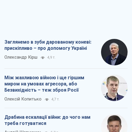
Заглянемо в зуби дарованому коневі:
прискіпливо – про допомогу Україні
Олександр Кірш
4,9 т.
Між жахливою війною і ще гіршим
миром на умовах агресора, або
Безвихідність – теж зброя Росії
Олексій Копитько
4,7 т.
Драбина ескалації війни: до чого нам
треба готуватися