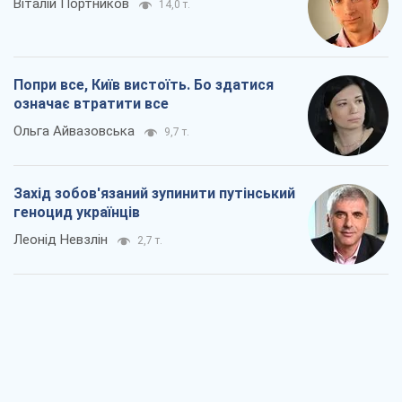
Віталій Портников
14,0 т.
Попри все, Київ вистоїть. Бо здатися
означає втратити все
Ольга Айвазовська
9,7 т.
Захід зобов'язаний зупинити путінський
геноцид українців
Леонід Невзлін
2,7 т.