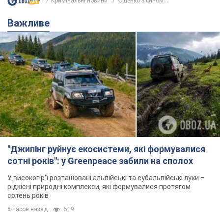
Кримінальні новини
Ющенко з сином...
Важливе
"Джипінг руйнує екосистеми, які формувалися
сотні років": у Greenpeace забили на сполох
У високогір'ї розташовані альпійські та субальпійські луки –
рідкісні природні комплекси, які формувалися протягом
сотень років
6 часов назад
519