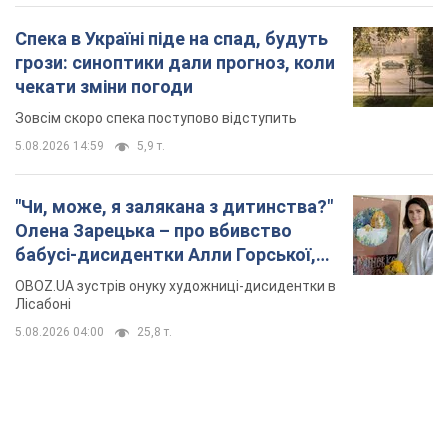
Спека в Україні піде на спад, будуть
грози: синоптики дали прогноз, коли
чекати зміни погоди
Зовсім скоро спека поступово відступить
5.08.2026 14:59
5,9 т.
"Чи, може, я залякана з дитинства?"
Олена Зарецька – про вбивство
бабусі-дисидентки Алли Горської,
критику Дмитра Стуса та втечу в
OBOZ.UA зустрів онуку художниці-дисидентки в
Португалію з 5 дітьми
Лісабоні
5.08.2026 04:00
25,8 т.