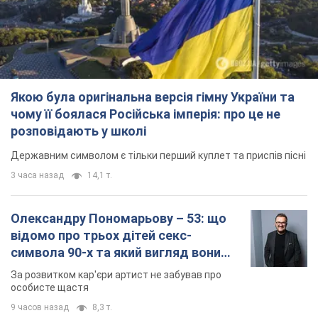
Якою була оригінальна версія гімну України та
чому її боялася Російська імперія: про це не
розповідають у школі
Державним символом є тільки перший куплет та приспів пісні
3 часа назад
14,1 т.
Олександру Пономарьову – 53: що
відомо про трьох дітей секс-
символа 90-х та який вигляд вони
мають
За розвитком кар'єри артист не забував про
особисте щастя
9 часов назад
8,3 т.