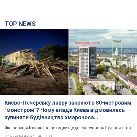
TOP NEWS
Києво-Печерську лавру закриють 80-метровим
"монстром"? Чому влада Києва відмовилась
зупиняти будівництво хмарочоса
"московського вірянина"
Яка реакція Кличка на петицію щодо скасування будівництва
42 минуты назад
3,0 т.