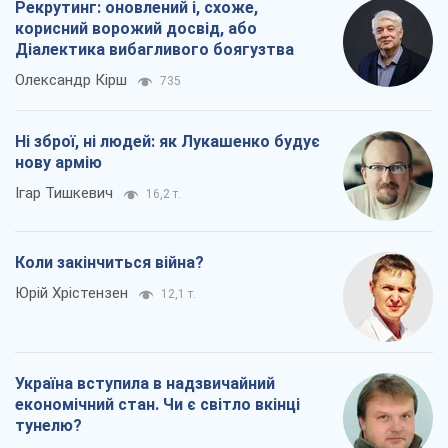
Рекрутинг: оновлений і, схоже,
корисний ворожий досвід, або
Діалектика вибагливого боягузтва
Олександр Кірш
735
Ні зброї, ні людей: як Лукашенко будує
нову армію
Ігар Тишкевич
16,2 т.
Коли закінчиться війна?
Юрій Хрістензен
12,1 т.
Україна вступила в надзвичайний
економічний стан. Чи є світло вкінці
тунелю?