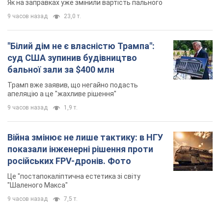
9 часов назад
1,9 т.
Війна змінює не лише тактику: в НГУ
показали інженерні рішення проти
російських FPV-дронів. Фото
Це "постапокаліптична естетика зі світу
"Шаленого Макса"
9 часов назад
7,5 т.