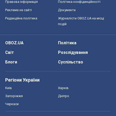
Світ
Розслідування
Блоги
Суспільство
Регіони України
Київ
Харків
Запоріжжя
Дніпро
Черкаси
Спорт
Футбол
Баскетбол
Хокей
Бокс
Формула-1
Моя школа