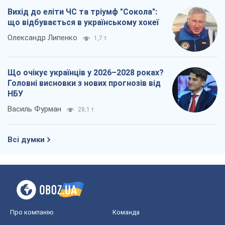
Василь Фурман
28,1 т.
Всі думки
Про компанію
Команда
Правова інформація
Політика конфіденційності
Реклама на сайті
Документи
Редакційна політика
Журналісти OBOZ.UA на місці
подій
OBOZ.UA
Політика