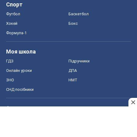
ГДЗ
Підручники
Онлайн уроки
ДПА
ЗНО
НМТ
СНД посібники
Авто
Тест Драйв
Електромобілі
Акції
Сервіс
Food Oboz
Рецепти
Напої
Дієти
Економіка
Ринки та компанії
Макроекономіка