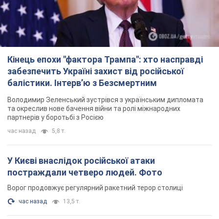
Володимир Зеленський зустрівся з українським дипломата
та окреслив нове бачення війни та ролі міжнародних
партнерів у боротьбі з Росією
час назад
5,8 т.
У Києві внаслідок російської атаки
постраждали четверо людей. Фото
Ворог продовжує регулярний ракетний терор столиці
час назад
13,5 т.
Росіяни атакували дроном лікарню у Херсоні:
постраждали медпрацівниці
Загалом постраждали чотири жінки – і вони не єдині поранені
за добу
8 часов назад
3,3 т.