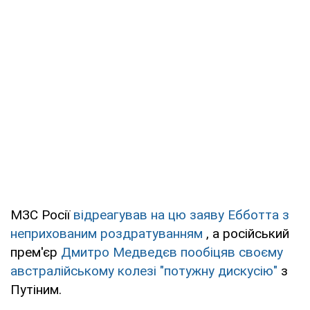
МЗС Росії
відреагував на цю заяву Ебботта з
неприхованим роздратуванням
, а російський
прем'єр
Дмитро Медведєв пообіцяв своєму
австралійському колезі "потужну дискусію"
з
Путіним.