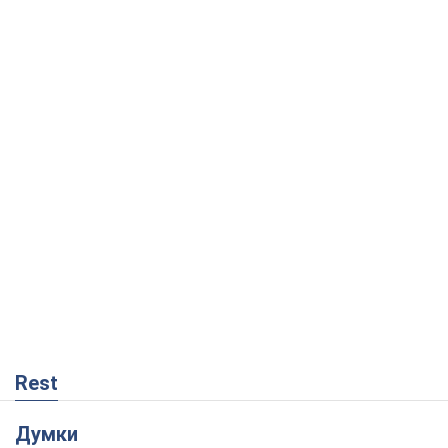
Rest
Думки
Мінськ готується до функціонування в
умовах масштабної воєнної кризи
Олександр Левченко
897
Росія втрачає ресурси поза планом: хто
насправді диктує темп війни