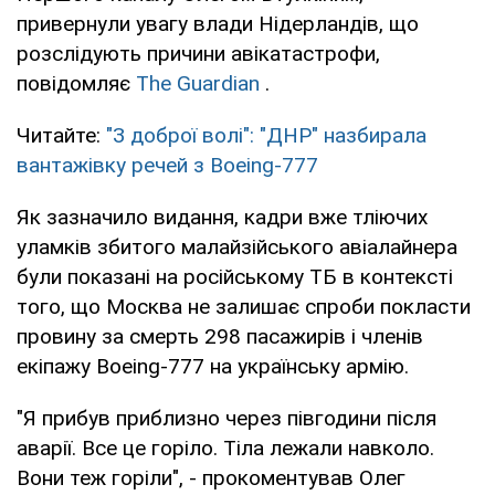
привернули увагу влади Нідерландів, що
розслідують причини авікатастрофи,
повідомляє
The Guardian
.
Читайте:
"З доброї волі": "ДНР" назбирала
вантажівку речей з Boeing-777
Як зазначило видання, кадри вже тліючих
уламків збитого малайзійського авіалайнера
були показані на російському ТБ в контексті
того, що Москва не залишає спроби покласти
провину за смерть 298 пасажирів і членів
екіпажу Boeing-777 на українську армію.
"Я прибув приблизно через півгодини після
аварії. Все це горіло. Тіла лежали навколо.
Вони теж горіли", - прокоментував Олег