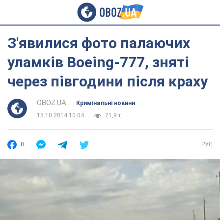
З'явилися фото палаючих
уламків Boeing-777, зняті
через півгодини після краху
OBOZ.UA
Кримінальні новини
15.10.2014 10:04
21,9 т.
0
РУС