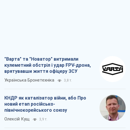
"Варта" та "Новатор" витримали
кулеметний обстріл і удар FPV-дрона,
врятувавши життя офіцеру ЗСУ
Українська Бронетехніка
3,8 т.
КНДР як каталізатор війни, або Про
новий етап російсько-
північнокорейського союзу
Олексій Кущ
3,9 т.
Вихід до еліти ЧС та тріумф "Сокола":
що відбувається в українському хокеї
Олександр Липенко
1,7 т.
Що очікує українців у 2026–2028 роках?
Головні висновки з нових прогнозів від
НБУ