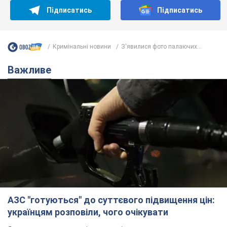
АЗС "готуються" до суттєвого підвищення цін:
українцям розповіли, чого очікувати
Як на заправках уже змінили вартість пального
9 часов назад
23,0 т.
"Білий дім не є власністю Трампа":
суд США зупинив будівництво
бальної зали за $400 млн
Трамп вже заявив, що негайно подасть
апеляцію а це "жахливе рішення"