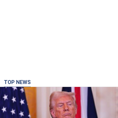
TOP NEWS
Кінець епохи "фактора Трампа": хто насправді
забезпечить Україні захист від російської
балістики. Інтерв’ю з Безсмертним