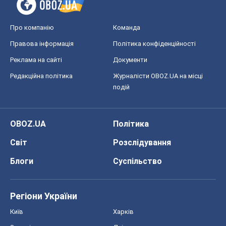
Світ
Розслідування
Блоги
Суспільство
Регіони України
Київ
Харків
Запоріжжя
Дніпро
Черкаси
Спорт
Футбол
Баскетбол
Хокей
Бокс
Формула-1
Моя школа