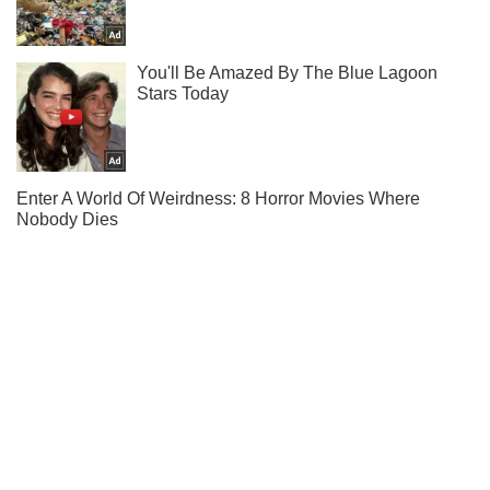
Підпишись на наш Telegram. Надсилаємо лише "гарячі"
новини!
Підписатись
Підписатись
Кримінальні новини
СБУ затримала двох...
Важливе