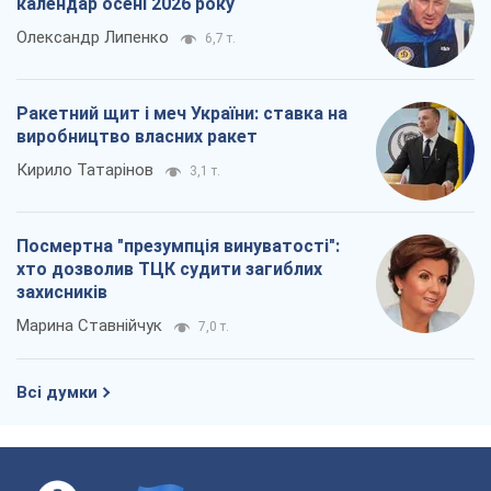
захисників
Марина Ставнійчук
7,0 т.
Всі думки
Про компанію
Команда
Правова інформація
Політика конфіденційності
Реклама на сайті
Документи
Редакційна політика
Журналісти OBOZ.UA на місці
подій
OBOZ.UA
Політика