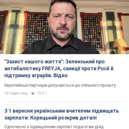
підтримку аграріїв. Відео
Європейські партнери долучаються до спільного проєкту
10 годин тому
72,9 т.
З 1 вересня українським вчителям підвищать
зарплати: Корецький розкрив деталі
Одночасно з підвищенням зарплат педагогам уряд
анонсував збільшення студентських стипендій
6 годин тому
4,0 т.
"Нам теж вони потрібні": Трамп відповів на
прохання Зеленського щодо передачі Україні
ракет для Patriot
Американські запаси окремих боєприпасів обмежені
5 годин тому
1,2 т.