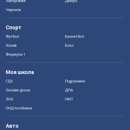
ГДЗ
Підручники
Онлайн уроки
ДПА
ЗНО
НМТ
СНД посібники
Авто
Тест Драйв
Електромобілі
Акції
Сервіс
Food Oboz
Рецепти
Напої
Дієти
Економіка