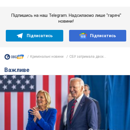
Дружина тяжкохворого Джо Байдена назвала
перший симптом, який сигналізував про його
"агресивний" рак
Спершу лікарі не надали цьому належної уваги
6.08.2026 12:46
16,5 т.
Відпустка Лесі Нікітюк у Карпатах
обернулася скандалом: чому ведучу