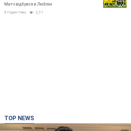
TOP NEWS
"Захист нашого життя": Зеленський про
антибалістику FREYJA, санкції проти Росії й