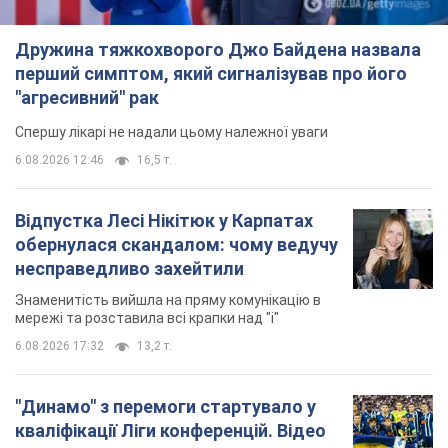
несправедливо захейтили
Знаменитість вийшла на пряму комунікацію в
мережі та розставила всі крапки над "і"
6.08.2026 17:32
13,2 т.
"Динамо" з перемоги стартувало у
кваліфікації Ліги конференцій. Відео
Матч відбувся в Любліні
8 годин тому
2,3 т.