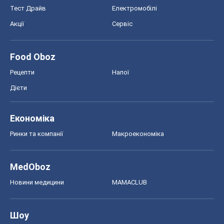
Ринки та компанії
Макроекономіка
MedOboz
Новини медицини
MAMACLUB
Шоу
Афіша
Плітки
Краса
Мода
Жіночий журнал