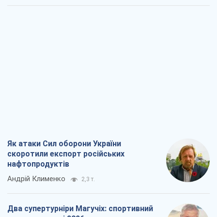
Як атаки Сил оборони України
скоротили експорт російських
нафтопродуктів
Андрій Клименко
2,3 т.
Два супертурніри Магучіх: спортивний
календар осені 2026 року
Олександр Липенко
6,7 т.
Ракетний щит і меч України: ставка на
виробництво власних ракет
Кирило Татарінов
3,1 т.
Посмертна "презумпція винуватості":
хто дозволив ТЦК судити загиблих