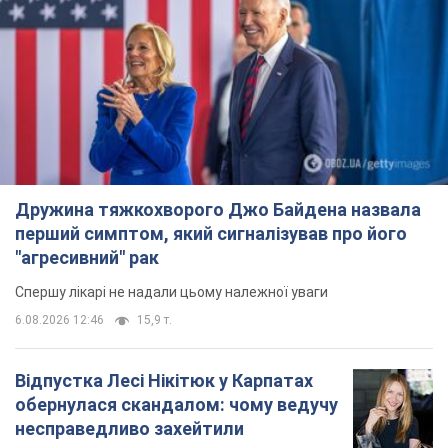
Дружина тяжкохворого Джо Байдена назвала
перший симптом, який сигналізував про його
"агресивний" рак
Спершу лікарі не надали цьому належної уваги
6.08.2026 12:46
15,9 т.
Відпустка Лесі Нікітюк у Карпатах
обернулася скандалом: чому ведучу
несправедливо захейтили