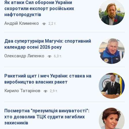
Як атаки Сил оборони України
скоротили експорт російських
нафтопродуктів
Андрій Клименко
2,2 т.
Два супертурніри Магучіх: спортивний
календар осені 2026 року
Олександр Липенко
6,3 т.
Ракетний щит і меч України: ставка на
виробництво власних ракет
Кирило Татарінов
2,9 т.
Посмертна "презумпція винуватості":
хто дозволив ТЦК судити загиблих
захисників