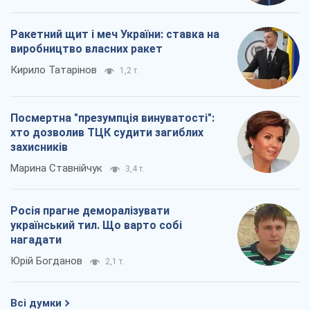
Ракетний щит і меч України: ставка на
виробництво власних ракет
Кирило Татарінов
1,2 т.
Посмертна "презумпція винуватості":
хто дозволив ТЦК судити загиблих
захисників
Марина Ставнійчук
3,4 т.
Росія прагне деморалізувати
український тил. Що варто собі
нагадати
Юрій Богданов
2,1 т.
Всі думки