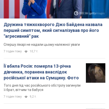
Дружина тяжкохворого Джо Байдена назвала
перший симптом, який сигналізував про його
"агресивний" рак
Спершу лікарі не надали цьому належної уваги
7 годин тому
10,7 т.
Її вбила Росія: померла 13-річна
дівчинка, поранена внаслідок
російської атаки на Сумщину. Фото
Того дня під час російського обстрілу загинули
її брат, вітчим та бабуся
7 годин тому
9,2 т.