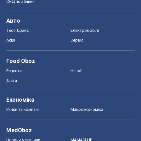
СНД посібники
Авто
Тест Драйв
Електромобілі
Акції
Сервіс
Food Oboz
Рецепти
Напої
Дієти
Економіка
Ринки та компанії
Макроекономіка
MedOboz
Новини медицини
MAMACLUB