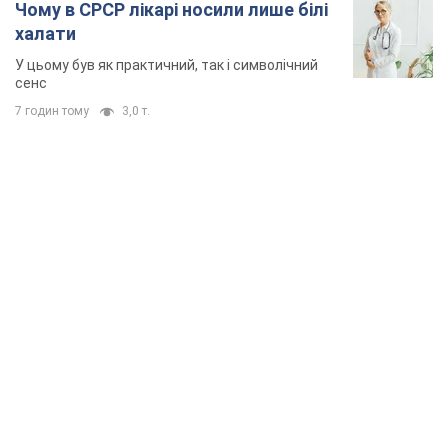
Чому в СРСР лікарі носили лише білі
халати
У цьому був як практичний, так і символічний
сенс
7 годин тому
3,0 т.