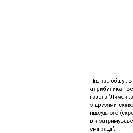
Під час обшукі
атрибутика
, Б
газета "Лимонка
з друзями-скінх
підсудного (екра
він затримувавс
еміграції".