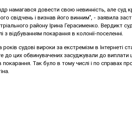
ндр намагався довести свою невинність, але суд 
ого свідчень і визнав його винним", - заявила зас
тріального району Ірина Герасименко. Вердикт суду
і з відбуванням покарання в колонії-поселенні.
ка років судові вироки за екстремізм в Інтернеті с
те до цих обвинувачених засуджували до виплати
в покарання. Так було в тому числі і по справах пр
іна.