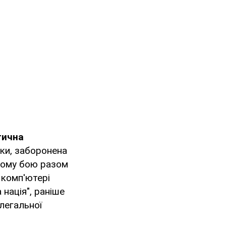
тична
ки, заборонена
шному бою разом
 комп'ютері
 нація", раніше
легальної