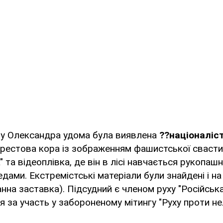
в у Олександра удома була виявлена
??націоналіс
ерестова кора із зображенням фашистської свасти
" та відеоплівка, де він в лісі навчається рукопа
едами. Екстремістські матеріали були знайдені і на
нна заставка). Підсудний є членом руху "Російська
я за участь у забороненому мітингу "Руху проти не