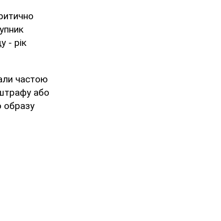
критично
тупник
 - рік
тали частою
 штрафу або
о образу