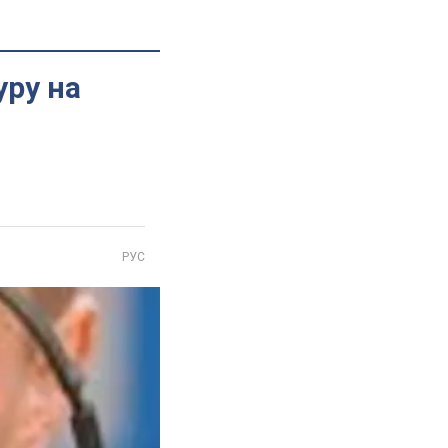
уру на
РУС