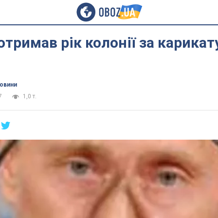
отримав рік колонії за карикат
новини
7
1,0 т.