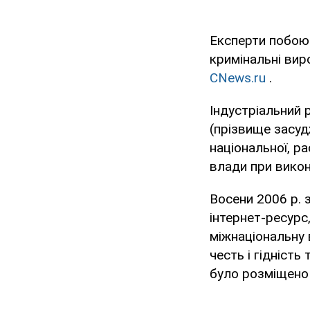
Експерти побоюю
кримінальні вир
СNews.ru
.
Індустріальний 
(прізвище засу
національної, ра
влади при викон
Восени 2006 р.
інтернет-ресурс
міжнаціональну 
честь і гідність
було розміщено 