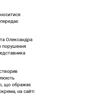
иноситися
, передає
ста Олександра
о порушення
представника
 створив
палюють
ію, що ображає
окрема, на сайті