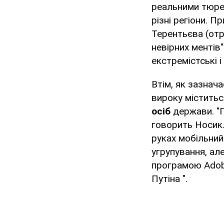
реальними тюре
різні регіони. 
Терентьєва (отр
невірних ментів
екстремістські і 
Втім, як зазнач
вироку міститьс
осіб
держави. "П
говорить Носик.
руках мобільний
угрупування, ал
програмою Adobe
Путіна ".