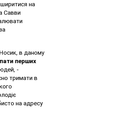
оширитися на
ра Савви
палювати
за
 Носик, в даному
іпати перших
юдей, -
сно тримати в
ького
олодіє
бисто на адресу