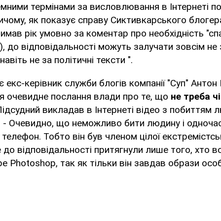
мними термінами за висловлювання в Інтернеті п
Причому, як показує справу Сиктивкарського блоге
имав рік умовно за коментар про необхідність "с
"), до відповідальності можуть залучати зовсім не 
навіть не за політичні тексти ".
ає екс-керівник служби блогів компанії "Суп" Антон
я очевидне послання влади про те, що
не треба ч
ідсудний викладав в Інтернеті відео з побиттям л
 - Очевидно, що неможливо бити людину і одноча
 телефон. Тобто він був членом цілої екстремістс
е до відповідальності притягнули лише того, хто в
 Photoshop, так як тільки він завдав образи осо