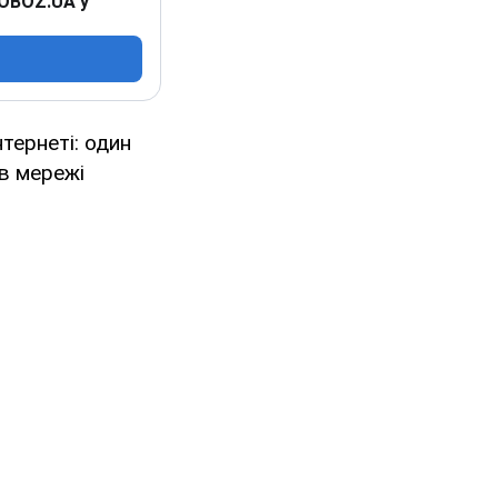
 OBOZ.UA у
нтернеті: один
 в мережі