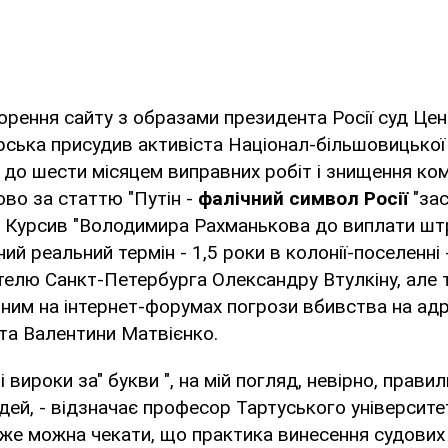
ворення сайту з образами президента Росії суд Це
ська присудив активіста Націонал-більшовицької 
до шести місяцем виправних робіт і знищення ком
ово за статтю "Путін -
фалічний символ Росії
"за
" Курсив "Володимира Рахманькова до виплати шт
ний реальний термін - 1,5 роки в колонії-поселенні 
елю Санкт-Петербурга Олександру Втулкіну, але 
ним на інтернет-форумах погрози вбивства на ад
та Валентини Матвієнко.
 вироки за" букви ", на мій погляд, невірно, прави
дей, - відзначає професор Тартуського університ
 же можна чекати, що практика винесення судових