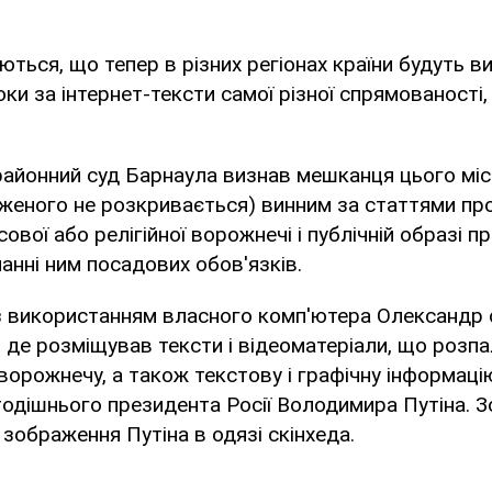
ться, що тепер в різних регіонах країни будуть в
оки за інтернет-тексти самої різної спрямованості
районний суд Барнаула визнав мешканця цього мі
дженого не розкривається) винним за статтями пр
сової або релігійної ворожнечі і публічній образі 
анні ним посадових обов'язків.
 з використанням власного комп'ютера Олександр
, де розміщував тексти і відеоматеріали, що роз
ворожнечу, а також текстову і графічну інформац
 тодішнього президента Росії Володимира Путіна. З
зображення Путіна в одязі скінхеда.