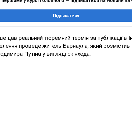
 першими у курсі головного — підпишіться на Новини на
Підписатися
ше дав реальний тюремний термін за публікації в І
оселення проведе житель Барнаула, який розмістив
димира Путіна у вигляді скінхеда.