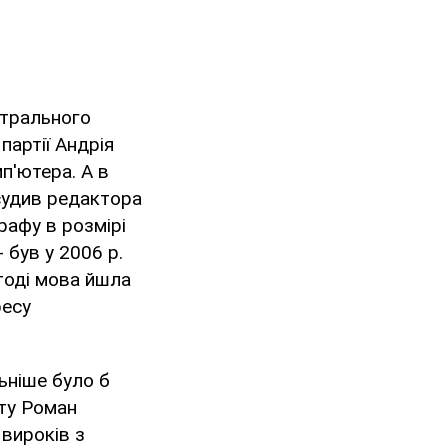
нтрального
партії Андрія
п'ютера. А в
судив редактора
рафу в розмірі
- був у 2006 р.
тоді мова йшла
ресу
льніше було б
ету Роман
 вироків з