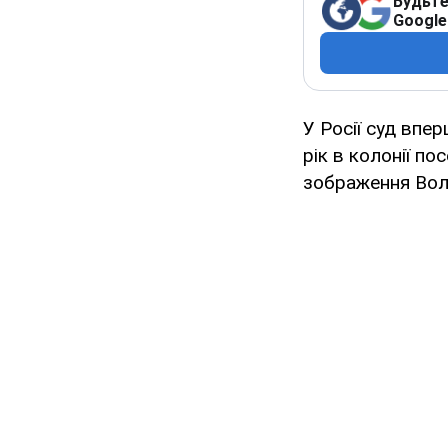
Будьте
Google
У Росії суд впер
рік в колонії п
зображення Воло