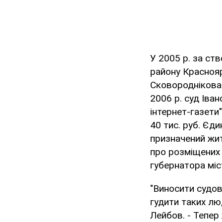
У 2005 р. за ст
району Краснояр
Сковороднікова 
2006 р. суд Іван
інтернет-газети
40 тис. руб. Єди
призначений жит
про розміщених 
губернатора міс
"Виносити судові
гудити таких лю
Лейбов. - Тепер