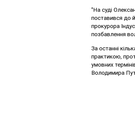
"На суді Олекса
поставився до й
прокурора Індус
позбавлення вол
За останні кіль
практикою, про
умовних терміні
Володимира Пут