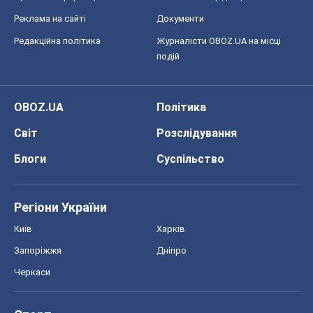
Блоги
Суспільство
Регіони України
Київ
Харків
Запоріжжя
Дніпро
Черкаси
Спорт
Футбол
Баскетбол
Хокей
Бокс
Формула-1
Моя школа
ГДЗ
Підручники