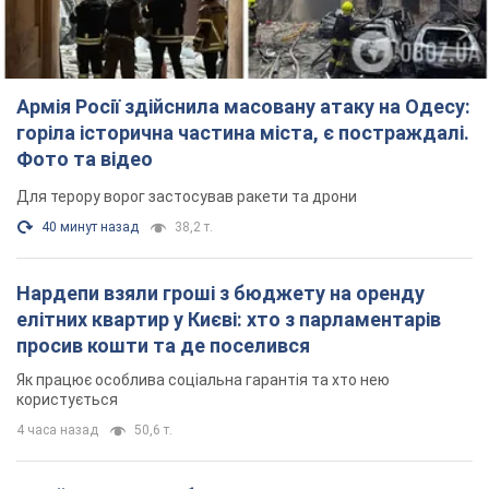
40 минут назад
38,2 т.
Нардепи взяли гроші з бюджету на оренду
елітних квартир у Києві: хто з парламентарів
просив кошти та де поселився
Як працює особлива соціальна гарантія та хто нею
користується
4 часа назад
50,6 т.
Російська армія обстріляла дві сусідні
багатоповерхівки в Харкові: двоє загиблих,
більше 20 постраждалих
Ворог навмисно обстрілює житлові будинки
36 минут назад
3,3 т.