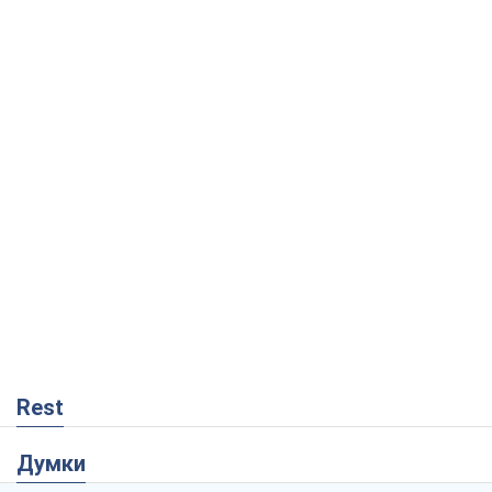
Rest
Думки
Збіг інтересів двох цинічних гравців чи
таємний план Трампа і Путіна?
Віктор Швець
14,7 т.
Мінськ готується до функціонування в
умовах масштабної воєнної кризи
Олександр Левченко
18,9 т.