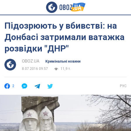
Підозрюють у вбивстві: на
Донбасі затримали ватажка
розвідки "ДНР"
OBOZ.UA
Кримінальні новини
8.07.2016 09:57
11,9 т.
2
РУС