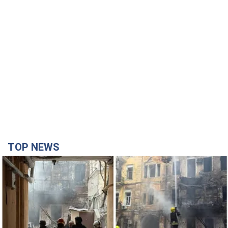
TOP NEWS
Армія Росії здійснила масовану атаку на Одесу:
горіла історична частина міста, є постраждалі.
Фото та відео
Для терору ворог застосував ракети та дрони