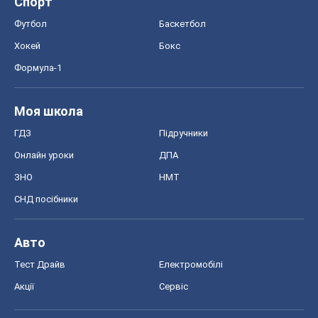
Онлайн уроки
ДПА
ЗНО
НМТ
СНД посібники
Авто
Тест Драйв
Електромобілі
Акції
Сервіс
Food Oboz
Рецепти
Напої
Дієти
Економіка
Ринки та компанії
Макроекономіка