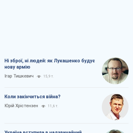
Ні зброї, ні людей: як Лукашенко будує
нову армію
Ігар Тишкевич
15,9 т.
Коли закінчиться війна?
Юрій Хрістензен
11,6 т.
Україна вступила в надзвичайний
економічний стан. Чи є світло вкінці
тунелю?
Вадим Денисенко
9,4 т.
Чий буде Крим, той і переможе (NSJ), а
українських футбольних чиновників
можуть назвати вбивцями