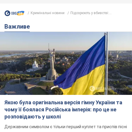
Якою була оригінальна версія гімну України та
чому її боялася Російська імперія: про це не
розповідають у школі
Державним символом є тільки перший куплет та приспів пісні
2 часа назад
6,2 т.
Олександру Пономарьову – 53: що
відомо про трьох дітей секс-
символа 90-х та який вигляд вони
мають
За розвитком кар'єри артист не забував про
особисте щастя
7 часов назад
7,4 т.