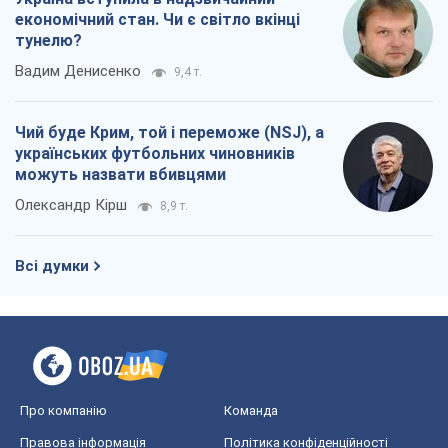
Олександр Кірш
8,9 т.
Всі думки
Про компанію
Команда
Правова інформація
Політика конфіденційності
Реклама на сайті
Документи
Редакційна політика
Журналісти OBOZ.UA на місці
подій
OBOZ.UA
Політика
Світ
Розслідування