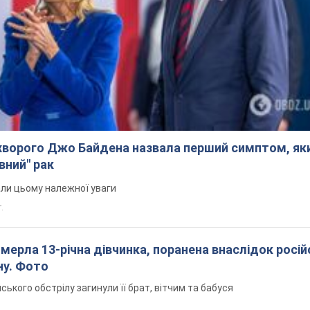
ворого Джо Байдена назвала перший симптом, яки
вний" рак
али цьому належної уваги
.
померла 13-річна дівчинка, поранена внаслідок росій
ну. Фото
йського обстрілу загинули її брат, вітчим та бабуся