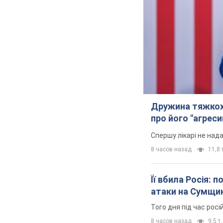
Дружина тяжкох
про його "агреси
Спершу лікарі не над
8 часов назад
11,8 т
Її вбила Росія: 
атаки на Сумщи
Того дня під час росі
8 часов назад
9,5 т.