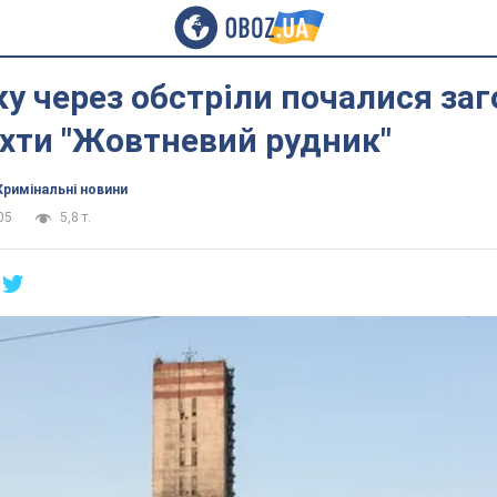
у через обстріли почалися заг
хти "Жовтневий рудник"
Кримінальні новини
05
5,8 т.