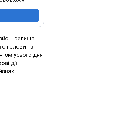
айоні селища
го голови та
ягом усього дня
ові дії
йонах.