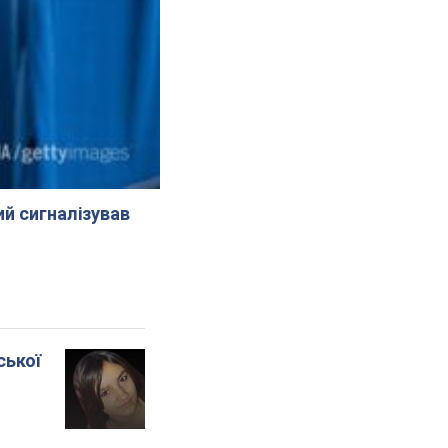
й сигналізував
ської