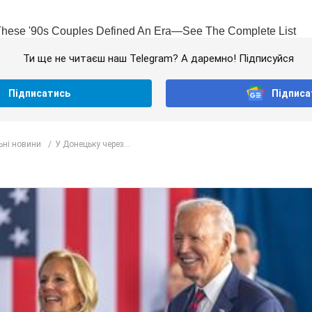
Ти ще не читаєш наш Telegram? А даремно! Підписуйся
Підписатись
Підписа
ьні новини
У Донецьку через...