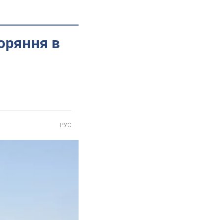
оряння в
РУС