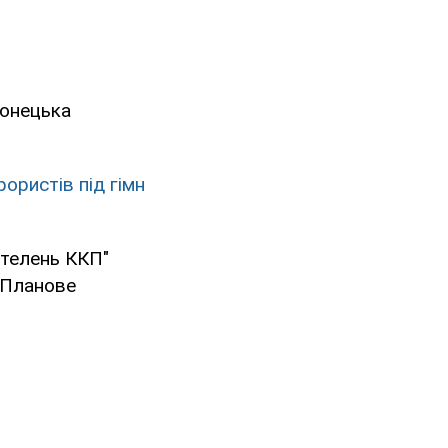
Донецька
ористів під гімн
отелень ККП"
 Планове