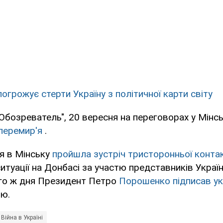
огрожує стерти Україну з політичної карти світу
Обозреватель", 20 вересня на переговорах у Мінс
 перемир'я
.
я в Мінську
пройшла зустріч тристоронньої контак
туації на Донбасі за участю представників Украї
ого ж дня Президент Петро
Порошенко підписав у
ню.
Війна в Україні