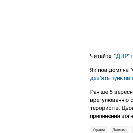
Читайте:
"ДНР" п
Як повідомляв "
дев'ять пунктів
Раніше 5 вересн
врегулюванню си
терористів. Ць
припинення вог
Україна
Донецьк