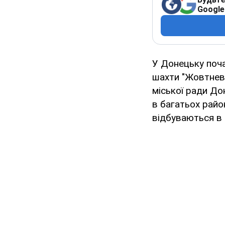
Google
У Донецьку поча
шахти "Жовтневи
міської ради До
в багатьох район
відбуваються в