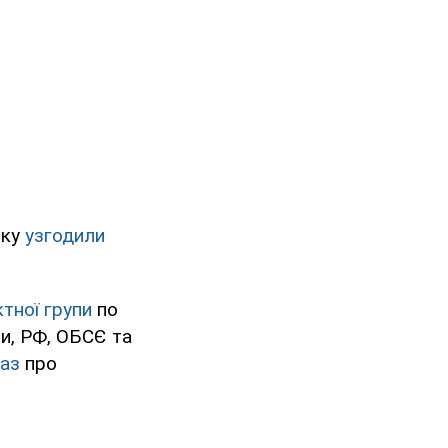
ьку
узгодили
тної групи
по
ни, РФ, ОБСЄ та
каз
про