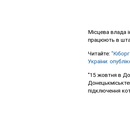
Місцева влада 
працюють в шта
Читайте:
"Кібор
України: опублі
"15 жовтня в До
Донецькміськтеп
підключення кот