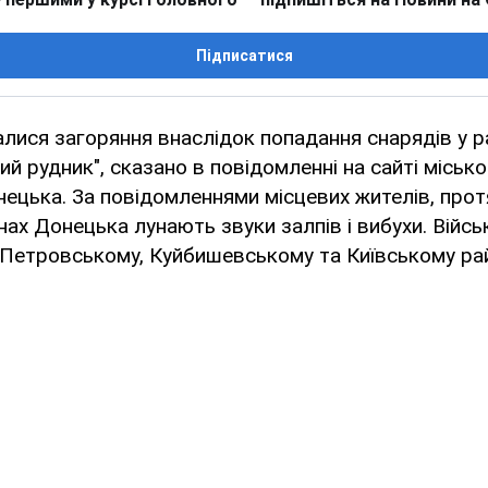
Підписатися
лися загоряння внаслідок попадання снарядів у р
й рудник", сказано в повідомленні на сайті місько
нецька. За повідомленнями місцевих жителів, прот
ах Донецька лунають звуки залпів і вибухи. Військ
 Петровському, Куйбишевському та Київському ра