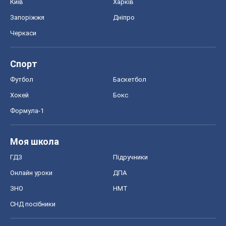
Київ
Харків
Запоріжжя
Дніпро
Черкаси
Спорт
Футбол
Баскетбол
Хокей
Бокс
Формула-1
Моя школа
ГДЗ
Підручники
Онлайн уроки
ДПА
ЗНО
НМТ
СНД посібники