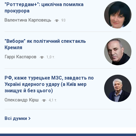
"Роттердам+": циклічна помилка
прокурора
Валентина Карповець
93
"Вибори" як політичний спектакль
Кремля
Гаррі Каспаров
1,0 т.
РФ, каже турецьке МЗС, завдасть по
Україні ядерного удару (а Київ мер
знищує й без цього)
Олександр Кірш
4,1 т.
Всі думки