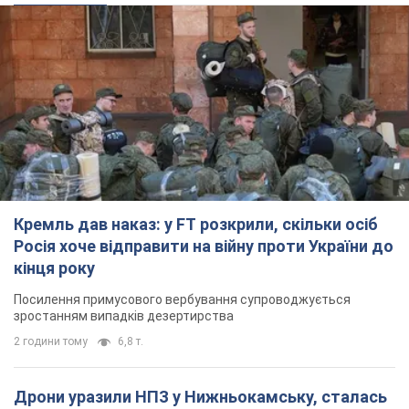
Кремль дав наказ: у FT розкрили, скільки осіб
Росія хоче відправити на війну проти України до
кінця року
Посилення примусового вербування супроводжується
зростанням випадків дезертирства
2 години тому
6,8 т.
Дрони уразили НПЗ у Нижньокамську, сталась