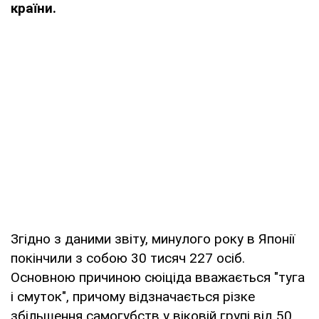
країни.
Згідно з даними звіту, минулого року в Японії
покінчили з собою 30 тисяч 227 осіб.
Основною причиною сюіціда вважається "туга
і смуток", причому відзначається різке
збільшення самогубств у віковій групі від 50