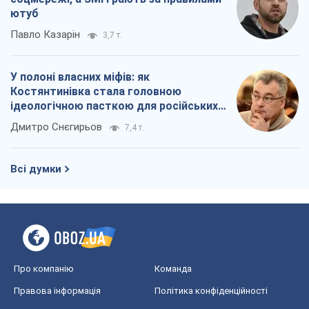
ютуб
Павло Казарін
3,7 т.
У полоні власних міфів: як
Костянтинівка стала головною
ідеологічною пасткою для російських
окупантів
Дмитро Снєгирьов
7,4 т.
Всі думки
Про компанію
Команда
Правова інформація
Політика конфіденційності