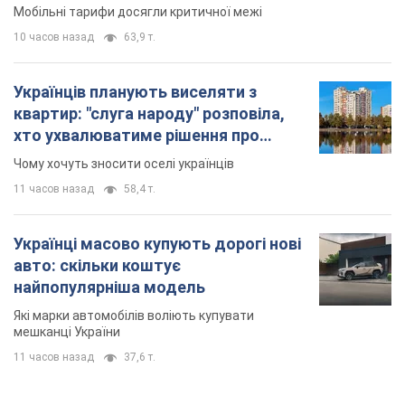
Мобільні тарифи досягли критичної межі
10 часов назад
63,9 т.
Українців планують виселяти з
квартир: "слуга народу" розповіла,
хто ухвалюватиме рішення про
знесення будинків
Чому хочуть зносити оселі українців
11 часов назад
58,4 т.
Українці масово купують дорогі нові
авто: скільки коштує
найпопулярніша модель
Які марки автомобілів воліють купувати
мешканці України
11 часов назад
37,6 т.