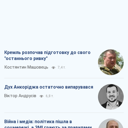
Кремль розпочав підготовку до свого
"останнього ривку"
Костянтин Машовець
7,4 т.
Дух Анкоріджа остаточно випарувався
Віктор Андрусів
6,8 т.
Війна і медіа: політика пішла в
соцмережі, а ЗМІ грають за правилами