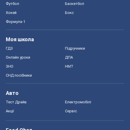
Футбол
Баскетбол
Хокей
Бокс
Формула-1
Моя школа
ГДЗ
Підручники
Онлайн уроки
ДПА
ЗНО
НМТ
СНД посібники
Авто
Тест Драйв
Електромобілі
Акції
Сервіс