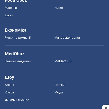
Food Oboz
Рецепти
Напої
Дієти
Економіка
Ринки та компанії
Макроекономіка
MedOboz
Новини медицини
MAMACLUB
Шоу
Афіша
Плітки
Краса
Мода
Жіночий журнал