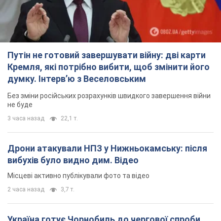
Путін не готовий завершувати війну: дві карти
Кремля, які потрібно вибити, щоб змінити його
думку. Інтерв’ю з Веселовським
Без зміни російських розрахунків швидкого завершення війни
не буде
3 часа назад
22,1 т.
Дрони атакували НПЗ у Нижньокамську: після
вибухів було видно дим. Відео
Місцеві активно публікували фото та відео
2 часа назад
3,7 т.
Україна готує Чорнобиль до чергової спроби