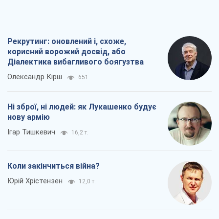
Рекрутинг: оновлений і, схоже,
корисний ворожий досвід, або
Діалектика вибагливого боягузтва
Олександр Кірш
651
Ні зброї, ні людей: як Лукашенко будує
нову армію
Ігар Тишкевич
16,2 т.
Коли закінчиться війна?
Юрій Хрістензен
12,0 т.