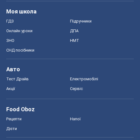
Моя школа
ГДЗ
Підручники
Онлайн уроки
ДПА
ЗНО
НМТ
СНД посібники
Авто
Тест Драйв
Електромобілі
Акції
Сервіс
Food Oboz
Рецепти
Напої
Дієти