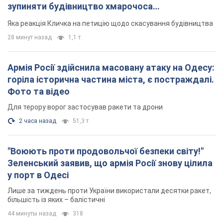
зупиняти будівництво хмарочоса
"московського вірянина"
Яка реакція Кличка на петицію щодо скасування будівництва
28 минут назад
1,1 т.
Армія Росії здійснила масовану атаку на Одесу:
горіла історична частина міста, є постраждалі.
Фото та відео
Для терору ворог застосував ракети та дрони
2 часа назад
51,3 т.
"Воюють проти продовольчої безпеки світу!"
Зеленський заявив, що армія Росії знову цілила
у порт в Одесі
Лише за тиждень проти України використали десятки ракет,
більшість із яких – балістичні
44 минуты назад
318