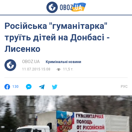
Російська "гуманітарка"
труїть дітей на Донбасі -
Лисенко
OBOZ.UA
Кримінальні новини
11.07.2015 15:08
11,5 т.
130
РУС