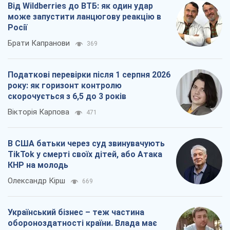
Від Wildberries до ВТБ: як один удар
може запустити ланцюгову реакцію в
Росії
Брати Капранови
369
Податкові перевірки після 1 серпня 2026
року: як горизонт контролю
скорочується з 6,5 до 3 років
Вікторія Карпова
471
В США батьки через суд звинувачують
TikTok у смерті своїх дітей, або Атака
КНР на молодь
Олександр Кірш
669
Український бізнес – теж частина
обороноздатності країни. Влада має