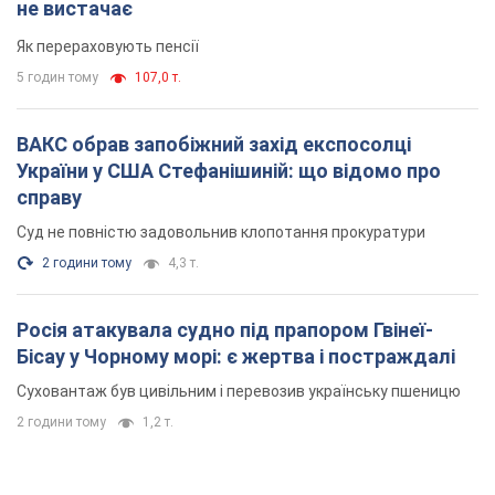
не вистачає
Як перераховують пенсії
5 годин тому
107,0 т.
ВАКС обрав запобіжний захід експосолці
України у США Стефанішиній: що відомо про
справу
Суд не повністю задовольнив клопотання прокуратури
2 години тому
4,3 т.
Росія атакувала судно під прапором Гвінеї-
Бісау у Чорному морі: є жертва і постраждалі
Суховантаж був цивільним і перевозив українську пшеницю
2 години тому
1,2 т.