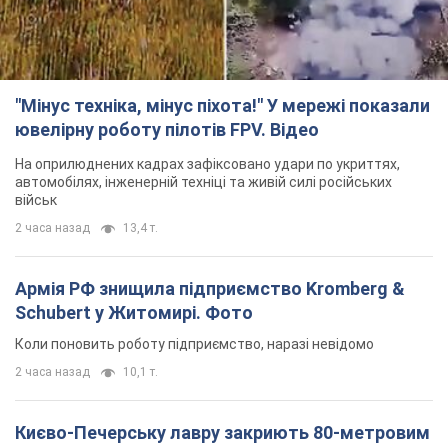
"Мінус техніка, мінус піхота!" У мережі показали
ювелірну роботу пілотів FPV. Відео
На оприлюднених кадрах зафіксовано удари по укриттях,
автомобілях, інженерній техніці та живій силі російських
військ
2 часа назад
13,4 т.
Армія РФ знищила підприємство Kromberg &
Schubert у Житомирі. Фото
Коли поновить роботу підприємство, наразі невідомо
2 часа назад
10,1 т.
Києво-Печерську лавру закриють 80-метровим