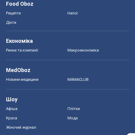
Food Oboz
Рецепти
Напої
Дієти
Економіка
Ринки та компанії
Макроекономіка
MedOboz
Новини медицини
MAMACLUB
Шоу
Афіша
Плітки
Краса
Мода
Жіночий журнал