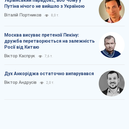
Український парадокс, або Чому у
Путіна нічого не вийшло з Україною
Віталій Портников
8,0 т.
Москва висуває претензії Пекіну:
дружба перетворюється на залежність
Росії від Китаю
Віктор Каспрук
7,6 т.
Дух Анкоріджа остаточно випарувався
Віктор Андрусів
2,0 т.