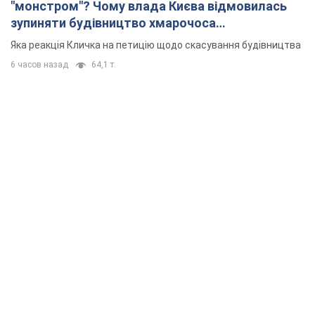
"монстром"? Чому влада Києва відмовилась
зупиняти будівництво хмарочоса
"московського вірянина"
Яка реакція Кличка на петицію щодо скасування будівництва
6 часов назад
64,1 т.