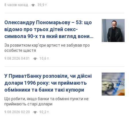
8 часов назад
39,9 т.
Олександру Пономарьову – 53: що
відомо про трьох дітей секс-
символа 90-х та який вигляд вони
мають
За розвитком кар'єри артист не забував про
особисте щастя
9.08.2026 04:01
10,6 т.
У ПриватБанку розповіли, чи дійсні
долари 1996 року: чи приймають
обмінники та банки такі купюри
Що робити, якщо банки та обмінні пункти не
приймають старі долари
9.08.2026 02:20
92,2 т.