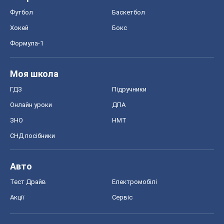
Футбол
Баскетбол
Хокей
Бокс
Формула-1
Моя школа
ГДЗ
Підручники
Онлайн уроки
ДПА
ЗНО
НМТ
СНД посібники
Авто
Тест Драйв
Електромобілі
Акції
Сервіс