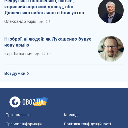
Рекрутинг: оновлений і, схоже,
корисний ворожий досвід, або
Діалектика вибагливого боягузтва
Олександр Кірш
2,8 т.
Ні зброї, ні людей: як Лукашенко будує
нову армію
Ігар Тишкевич
17,1 т.
Всі думки
Про компанію
Команда
Правова інформація
Політика конфіденційності