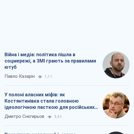
Війна і медіа: політика пішла в
соцмережі, а ЗМІ грають за правилами
ютуб
Павло Казарін
1,1 т.
У полоні власних міфів: як
Костянтинівка стала головною
ідеологічною пасткою для російських
окупантів
Дмитро Снєгирьов
3,4 т.