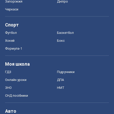
Запоріжжя
Дніпро
Черкаси
Спорт
Футбол
Баскетбол
Хокей
Бокс
Формула-1
Моя школа
ГДЗ
Підручники
Онлайн уроки
ДПА
ЗНО
НМТ
СНД посібники
Авто