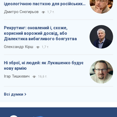
ідеологічною пасткою для російських
окупантів
Дмитро Снєгирьов
1,7 т.
Рекрутинг: оновлений і, схоже,
корисний ворожий досвід, або
Діалектика вибагливого боягузтва
Олександр Кірш
1,7 т.
Ні зброї, ні людей: як Лукашенко будує
нову армію
Ігар Тишкевич
16,6 т.
Всі думки