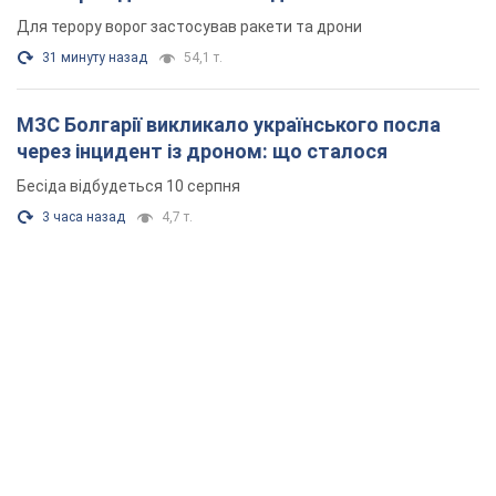
Для терору ворог застосував ракети та дрони
31 минуту назад
54,1 т.
МЗС Болгарії викликало українського посла
через інцидент із дроном: що сталося
Бесіда відбудеться 10 серпня
3 часа назад
4,7 т.