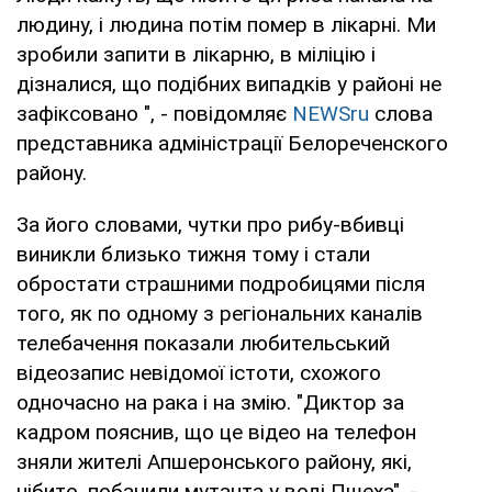
людину, і людина потім помер в лікарні. Ми
зробили запити в лікарню, в міліцію і
дізналися, що подібних випадків у районі не
зафіксовано ", - повідомляє
NEWSru
слова
представника адміністрації Белореченского
району.
За його словами, чутки про рибу-вбивці
виникли близько тижня тому і стали
обростати страшними подробицями після
того, як по одному з регіональних каналів
телебачення показали любительський
відеозапис невідомої істоти, схожого
одночасно на рака і на змію. "Диктор за
кадром пояснив, що це відео на телефон
зняли жителі Апшеронського району, які,
нібито, побачили мутанта у воді Пшеха", -