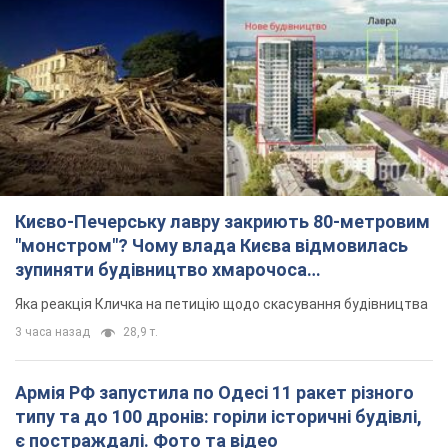
Києво-Печерську лавру закриють 80-метровим
"монстром"? Чому влада Києва відмовилась
зупиняти будівництво хмарочоса
"московського вірянина"
Яка реакція Кличка на петицію щодо скасування будівництва
3 часа назад
28,9 т.
Армія РФ запустила по Одесі 11 ракет різного
типу та до 100 дронів: горіли історичні будівлі,
є постраждалі. Фото та відео