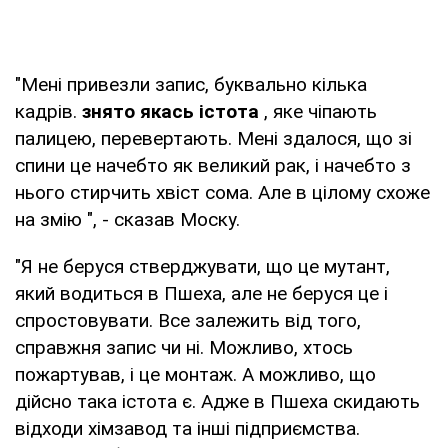
"Мені привезли запис, буквально кілька
кадрів.
знято якась істота
, яке чіпають
палицею, перевертають. Мені здалося, що зі
спини це начебто як великий рак, і начебто з
нього стирчить хвіст сома. Але в цілому схоже
на змію ", - сказав Моску.
"Я не беруся стверджувати, що це мутант,
який водиться в Пшеха, але не беруся це і
спростовувати. Все залежить від того,
справжня запис чи ні. Можливо, хтось
пожартував, і це монтаж. А можливо, що
дійсно така істота є. Адже в Пшеха скидають
відходи хімзавод та інші підприємства.