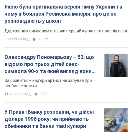
Якою була оригінальна версія гімну України та
чому її боялася Російська імперія: про це не
розповідають у школі
Державним символом є тільки перший куплет та приспів пісні
6 часов назад
25,7 т.
Олександру Пономарьову – 53: що
відомо про трьох дітей секс-
символа 90-х та який вигляд вони
мають
За розвитком кар'єри артист не забував про
особисте щастя
11 часов назад
9,2 т.
У ПриватБанку розповіли, чи дійсні
долари 1996 року: чи приймають
обмінники та банки такі купюри